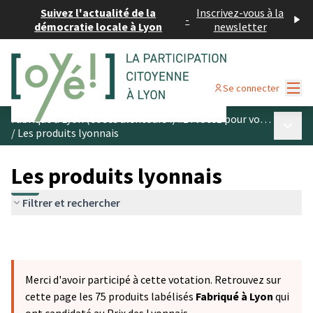
Suivez l'actualité de la
Inscrivez-vous à la
-
démocratie locale à Lyon
newsletter
Menu
Se connecter
Fabriqué à Lyon (et ses alentours !) #1 : votez pour vos produits préférés
Menu p
/
Les produits lyonnais
Les produits lyonnais
Filtrer et rechercher
Merci d'avoir participé à cette votation. Retrouvez sur
cette page les 75 produits labélisés
Fabriqué à Lyon
qui