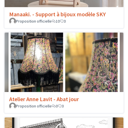
Manaaki. - Support à bijoux modèle SKY
Proposition officielle
10
0
Atelier Anne Lavit - Abat jour
Proposition officielle
0
0