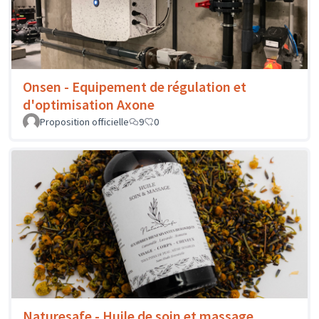
Onsen - Equipement de régulation et
d'optimisation Axone
Proposition officielle
9
0
Naturesafe - Huile de soin et massage