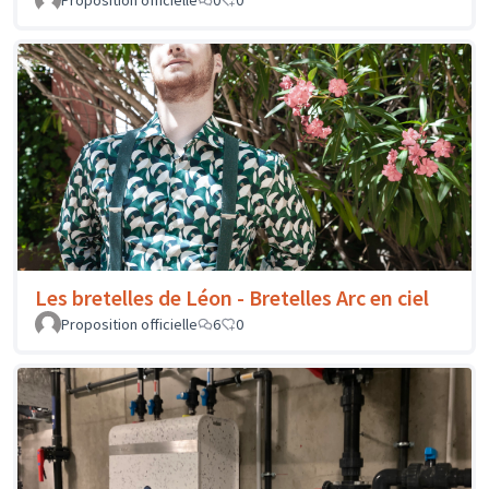
Proposition officielle
0
0
Les bretelles de Léon - Bretelles Arc en ciel
Proposition officielle
6
0