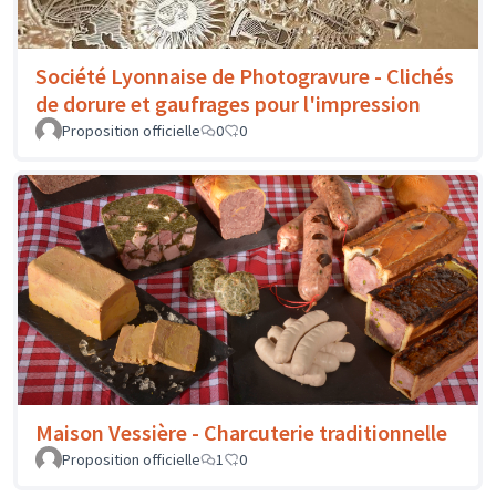
Société Lyonnaise de Photogravure - Clichés
de dorure et gaufrages pour l'impression
Proposition officielle
0
0
Maison Vessière - Charcuterie traditionnelle
Proposition officielle
1
0