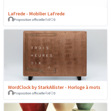
LaFrede - Mobilier LaFrede
Proposition officielle
0
0
WordClock by StarkAllister - Horloge à mots
Proposition officielle
6
0