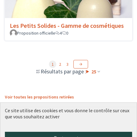
Les Petits Solides - Gamme de cosmétiques
Proposition officielle
4
0
1
2
3
Résultats par page :
25
Voir toutes les propositions retirées
Ce site utilise des cookies et vous donne le contrôle sur ceux
que vous souhaitez activer
Conditions d'utilisation
Paramètres des cookies
Plateforme de participation citoyenne de la Ville de Lyon sur X
Plateforme de participation citoyenne de la Ville de Lyon sur Face
Plateforme de participation citoyenne de la Ville de Lyon sur 
Plateforme de participation citoyenne de la Ville de Lyo
Plateforme de participation citoyenne de la Ville d