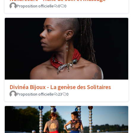
Proposition officielle
0
0
Divinéa Bijoux - La genèse des Solitaires
Proposition officielle
23
0