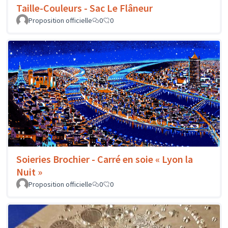
Taille-Couleurs - Sac Le Flâneur
Proposition officielle
0
0
Soieries Brochier - Carré en soie « Lyon la
Nuit »
Proposition officielle
0
0