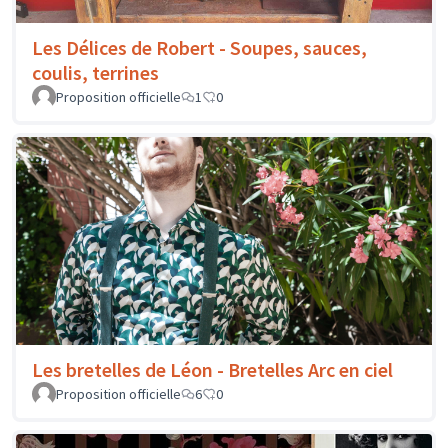
Les Délices de Robert - Soupes, sauces,
coulis, terrines
Proposition officielle
1
0
Les bretelles de Léon - Bretelles Arc en ciel
Proposition officielle
6
0