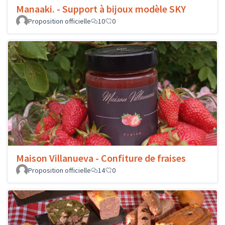
Manaaki. - Support à bijoux modèle SKY
Proposition officielle
10
0
Maison Villanueva - Confiture de fraises
Proposition officielle
14
0