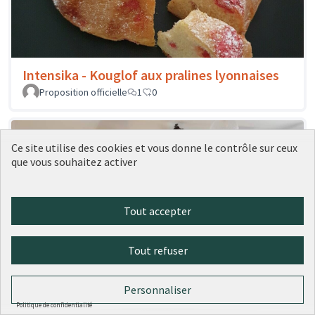
Intensika - Kouglof aux pralines lyonnaises
Proposition officielle
1
0
Ce site utilise des cookies et vous donne le contrôle sur ceux
que vous souhaitez activer
Tout accepter
Tout refuser
Hedonisme - Bibliothèque
Personnaliser
Proposition officielle
0
0
Politique de confidentialité