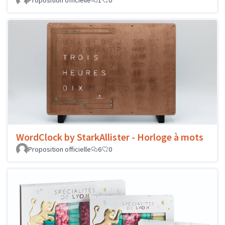
Proposition officielle
1
0
WordClock by StarkAllister - Horloge à mots
Proposition officielle
6
0