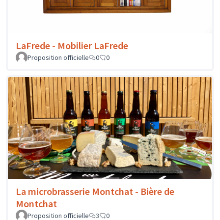
LaFrede - Mobilier LaFrede
Proposition officielle
0
0
La microbrasserie Montchat - Bière de
Montchat
Proposition officielle
3
0