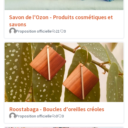
Savon de l'Ozon - Produits cosmétiques et
savons
Proposition officielle
21
0
Roostabaga - Boucles d'oreilles créoles
Proposition officielle
0
0