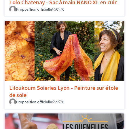
Lolo Chatenay - Sac à main NANO XL en cuir
Proposition officielle
0
0
Liloukoum Soieries Lyon - Peinture sur étole
de soie
Proposition officielle
9
0