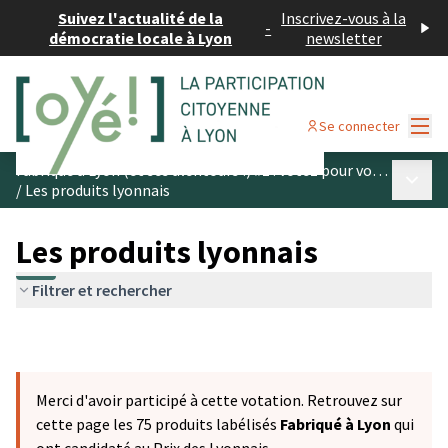
Suivez l'actualité de la
Inscrivez-vous à la
-
démocratie locale à Lyon
newsletter
Menu
Se connecter
Fabriqué à Lyon (et ses alentours !) #1 : votez pour vos produits préférés
Menu p
/
Les produits lyonnais
Les produits lyonnais
Filtrer et rechercher
Merci d'avoir participé à cette votation. Retrouvez sur
cette page les 75 produits labélisés
Fabriqué à Lyon
qui