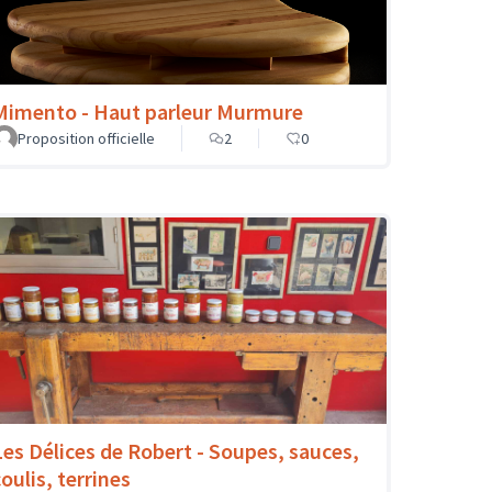
Mimento - Haut parleur Murmure
Proposition officielle
2
0
Les Délices de Robert - Soupes, sauces,
oulis, terrines