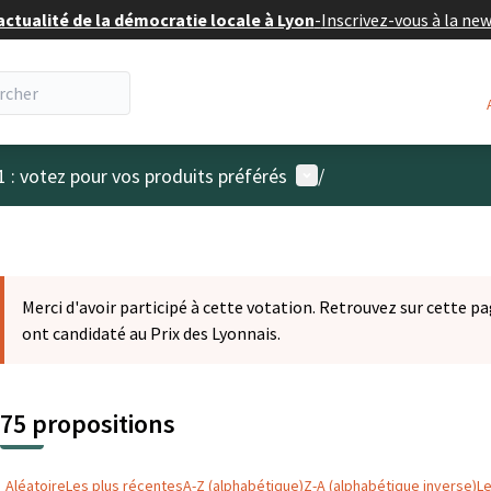
actualité de la démocratie locale à Lyon
-
Inscrivez-vous à la ne
Menu utilisateur
1 : votez pour vos produits préférés
/
Merci d'avoir participé à cette votation. Retrouvez sur cette pa
ont candidaté au Prix des Lyonnais.
75 propositions
Aléatoire
Les plus récentes
A-Z (alphabétique)
Z-A (alphabétique inverse)
L