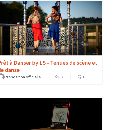
Prêt à Danser by LS - Tenues de scène et
de danse
Proposition officielle
12
0