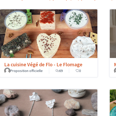
La cuisine Végé de Flo - Le Flomage
Proposition officielle
69
0