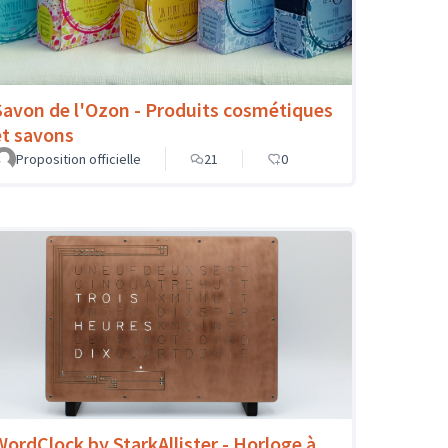
Savon de l'Ozon - Produits cosmétiques
et savons
Proposition officielle
21
0
WordClock by StarkAllister - Horloge à