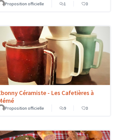
Proposition officielle
1
0
Ebonny Céramiste - Les Cafetières à
Mémé
Proposition officielle
9
0