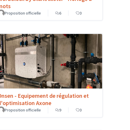
mots
Proposition officielle
6
0
Onsen - Equipement de régulation et
d'optimisation Axone
Proposition officielle
9
0