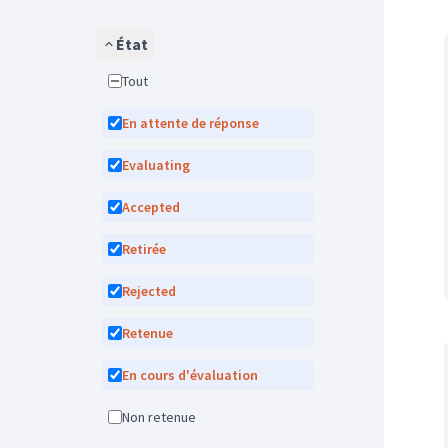
État
Tout
En attente de réponse
Evaluating
Accepted
Retirée
Rejected
Retenue
En cours d'évaluation
Non retenue