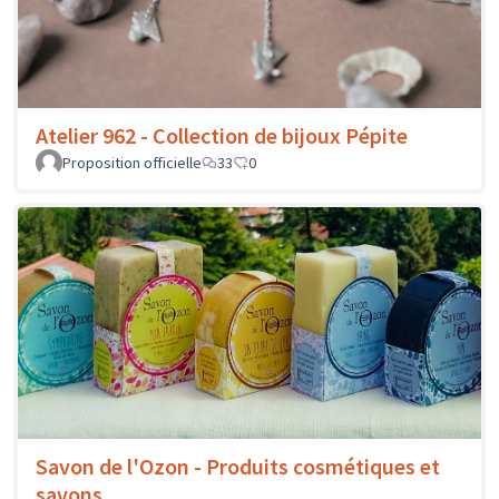
Atelier 962 - Collection de bijoux Pépite
Proposition officielle
33
0
Savon de l'Ozon - Produits cosmétiques et
savons