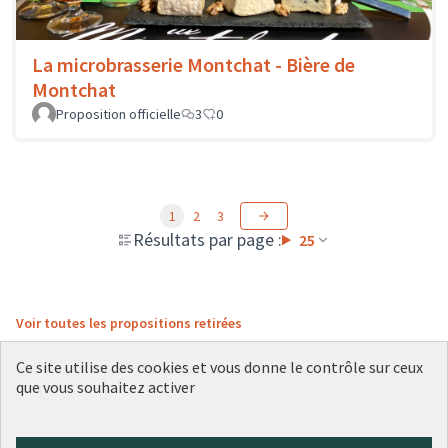
La microbrasserie Montchat - Bière de
Montchat
Proposition officielle
3
0
1
2
3
Résultats par page :
25
Voir toutes les propositions retirées
Ce site utilise des cookies et vous donne le contrôle sur ceux
que vous souhaitez activer
Conditions d'utilisation
Paramètres des cookies
Plateforme de participation citoyenne de la Ville de Lyon sur X
Plateforme de participation citoyenne de la Ville de Lyon sur Face
Plateforme de participation citoyenne de la Ville de Lyon sur 
Plateforme de participation citoyenne de la Ville de Lyo
Plateforme de participation citoyenne de la Ville d