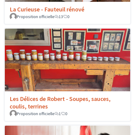
La Curieuse - Fauteuil rénové
Proposition officielle
13
0
Les Délices de Robert - Soupes, sauces,
coulis, terrines
Proposition officielle
1
0