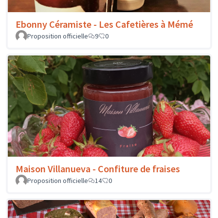
Ebonny Céramiste - Les Cafetières à Mémé
Proposition officielle
9
0
Maison Villanueva - Confiture de fraises
Proposition officielle
14
0