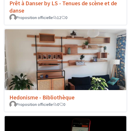
Prêt à Danser by LS - Tenues de scène et de
danse
Proposition officielle
12
0
Hedonisme - Bibliothèque
Proposition officielle
0
0