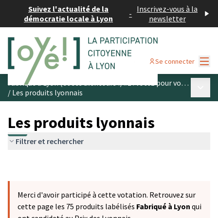
Suivez l'actualité de la
Inscrivez-vous à la
-
démocratie locale à Lyon
newsletter
Menu
Se connecter
Fabriqué à Lyon (et ses alentours !) #1 : votez pour vos produits préférés
Menu p
/
Les produits lyonnais
Les produits lyonnais
Filtrer et rechercher
Merci d'avoir participé à cette votation. Retrouvez sur
cette page les 75 produits labélisés
Fabriqué à Lyon
qui