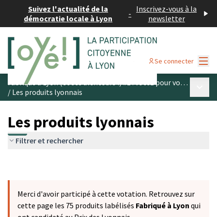
Suivez l'actualité de la
Inscrivez-vous à la
-
démocratie locale à Lyon
newsletter
Menu
Se connecter
Fabriqué à Lyon (et ses alentours !) #1 : votez pour vos produits préférés
Menu p
/
Les produits lyonnais
Les produits lyonnais
Filtrer et rechercher
Merci d'avoir participé à cette votation. Retrouvez sur
cette page les 75 produits labélisés
Fabriqué à Lyon
qui