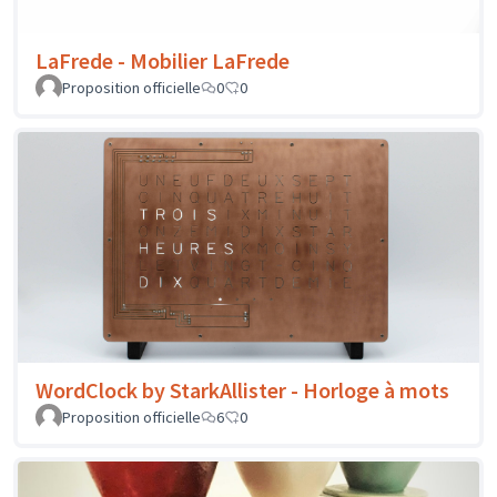
LaFrede - Mobilier LaFrede
Proposition officielle
0
0
WordClock by StarkAllister - Horloge à mots
Proposition officielle
6
0