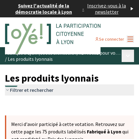
Suivez l'actualité de la
Inscrivez-vous à la
-
démocratie locale à Lyon
newsletter
Menu
Se connecter
Fabriqué à Lyon (et ses alentours !) #1 : votez pour vos produits préférés
Menu p
/
Les produits lyonnais
Les produits lyonnais
Filtrer et rechercher
Merci d'avoir participé à cette votation. Retrouvez sur
cette page les 75 produits labélisés
Fabriqué à Lyon
qui