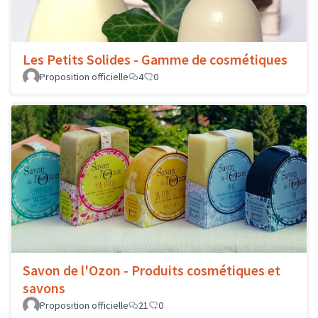
Les Petits Solides - Gamme de cosmétiques
Proposition officielle
4
0
Savon de l'Ozon - Produits cosmétiques et
savons
Proposition officielle
21
0