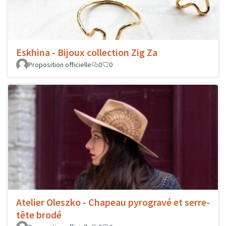
Eskhina - Bijoux collection Zig Za
Proposition officielle
0
0
Atelier Oleszko - Chapeau pyrogravé et serre-
tête brodé