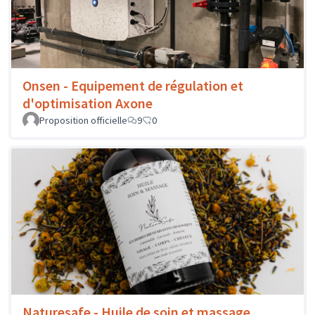
Onsen - Equipement de régulation et
d'optimisation Axone
Proposition officielle
9
0
Naturesafe - Huile de soin et massage