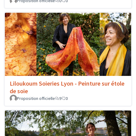
Proposition officielle
0
0
Liloukoum Soieries Lyon - Peinture sur étole
de soie
Proposition officielle
9
0