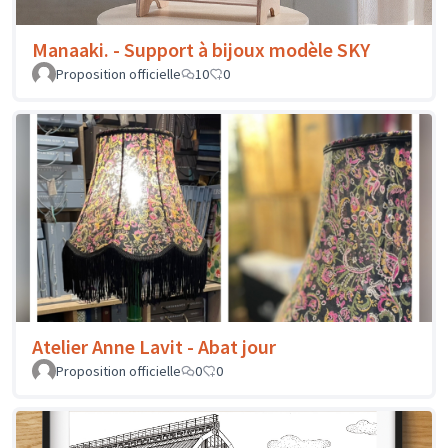
Manaaki. - Support à bijoux modèle SKY
Proposition officielle
10
0
Atelier Anne Lavit - Abat jour
Proposition officielle
0
0