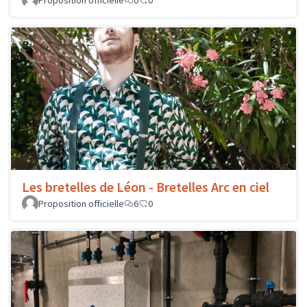
Proposition officielle
0
0
Les bretelles de Léon - Bretelles Arc en ciel
Proposition officielle
6
0