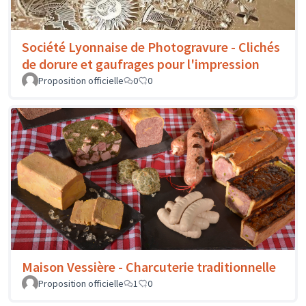
Société Lyonnaise de Photogravure - Clichés
de dorure et gaufrages pour l'impression
Proposition officielle
0
0
Maison Vessière - Charcuterie traditionnelle
Proposition officielle
1
0