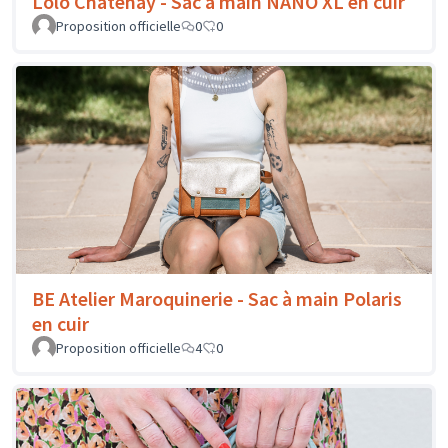
Lolo Chatenay - Sac à main NANO XL en cuir
Proposition officielle
0
0
BE Atelier Maroquinerie - Sac à main Polaris
en cuir
Proposition officielle
4
0