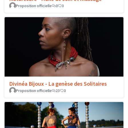
Proposition officielle
0
0
Divinéa Bijoux - La genèse des Solitaires
Proposition officielle
23
0