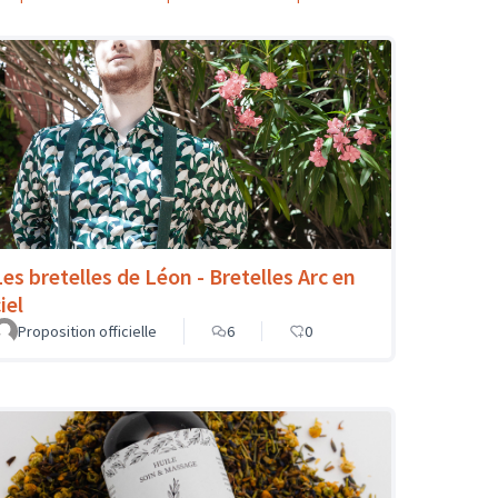
Les bretelles de Léon - Bretelles Arc en
iel
Proposition officielle
6
0