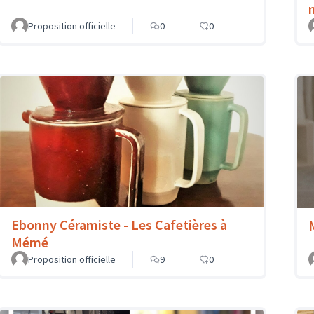
Proposition officielle
0
0
Ebonny Céramiste - Les Cafetières à
Mémé
Proposition officielle
9
0