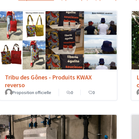
Tribu des Gônes - Produits KWAX
reverso
c
Proposition officielle
0
0