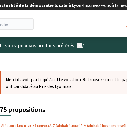
actualité de la démocratie locale à Lyon
-
Inscrivez-vous à la ne
Menu utilisateur
1 : votez pour vos produits préférés
/
Merci d'avoir participé à cette votation. Retrouvez sur cette pa
ont candidaté au Prix des Lyonnais.
75 propositions
Aléatoire
Les plus récentes
A-Z (alphabétique)
Z-A (alphabétique inverse)