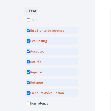
État
Tout
En attente de réponse
Evaluating
Accepted
Retirée
Rejected
Retenue
En cours d'évaluation
Non retenue