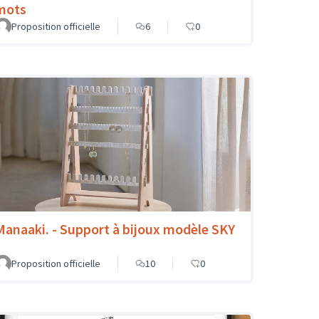
mots
Proposition officielle
6
0
Manaaki. - Support à bijoux modèle SKY
Proposition officielle
10
0