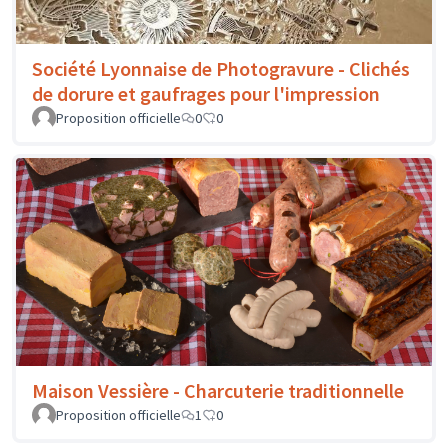
Société Lyonnaise de Photogravure - Clichés
de dorure et gaufrages pour l'impression
Proposition officielle
0
0
Maison Vessière - Charcuterie traditionnelle
Proposition officielle
1
0