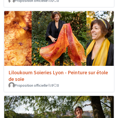
Proposition officielle
0
0
Liloukoum Soieries Lyon - Peinture sur étole
de soie
Proposition officielle
9
0