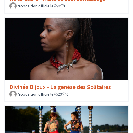
Proposition officielle
0
0
Divinéa Bijoux - La genèse des Solitaires
Proposition officielle
23
0