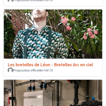
Proposition officielle
0
0
Les bretelles de Léon - Bretelles Arc en ciel
Proposition officielle
6
0