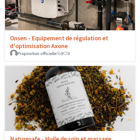
Onsen - Equipement de régulation et
d'optimisation Axone
Proposition officielle
9
0
Naturesafe - Huile de soin et massage