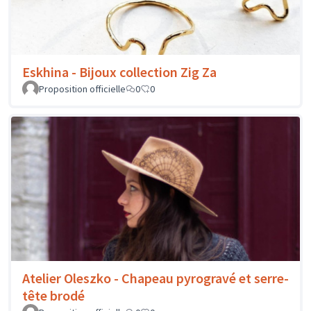
Eskhina - Bijoux collection Zig Za
Proposition officielle
0
0
Atelier Oleszko - Chapeau pyrogravé et serre-
tête brodé