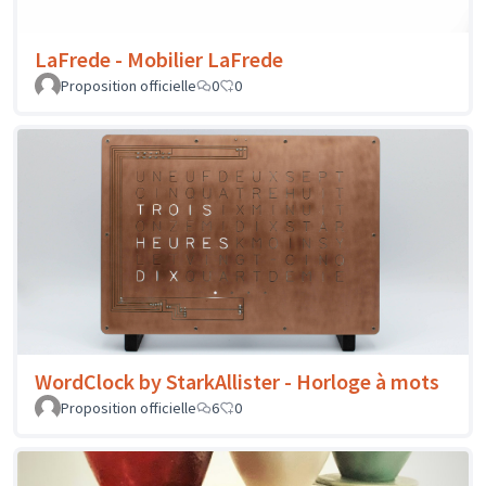
LaFrede - Mobilier LaFrede
Proposition officielle
0
0
WordClock by StarkAllister - Horloge à mots
Proposition officielle
6
0