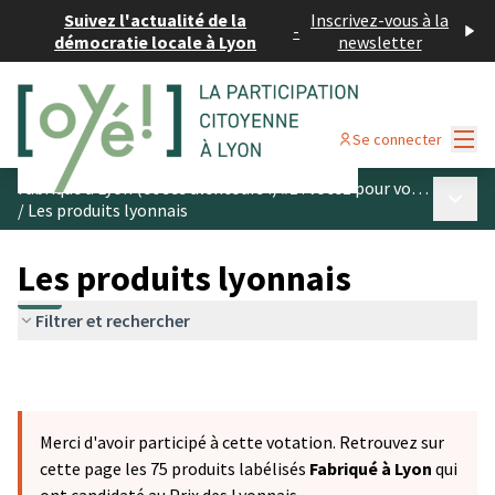
Suivez l'actualité de la
Inscrivez-vous à la
-
démocratie locale à Lyon
newsletter
Menu
Se connecter
Fabriqué à Lyon (et ses alentours !) #1 : votez pour vos produits préférés
Menu p
/
Les produits lyonnais
Les produits lyonnais
Filtrer et rechercher
Merci d'avoir participé à cette votation. Retrouvez sur
cette page les 75 produits labélisés
Fabriqué à Lyon
qui