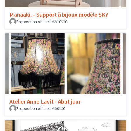
Manaaki. - Support à bijoux modèle SKY
Proposition officielle
10
0
Atelier Anne Lavit - Abat jour
Proposition officielle
0
0