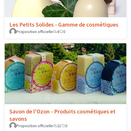
Les Petits Solides - Gamme de cosmétiques
Proposition officielle
4
0
Savon de l'Ozon - Produits cosmétiques et
savons
Proposition officielle
21
0