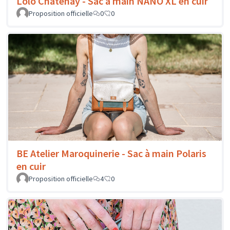
Lolo Chatenay - Sac à main NANO XL en cuir
Proposition officielle
0
0
BE Atelier Maroquinerie - Sac à main Polaris
en cuir
Proposition officielle
4
0