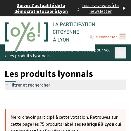
Suivez l'actualité de la
Inscrivez-vous à la
-
démocratie locale à Lyon
newsletter
Menu
Se connecter
Fabriqué à Lyon (et ses alentours !) #1 : votez pour vos produits préférés
Menu p
/
Les produits lyonnais
Les produits lyonnais
Filtrer et rechercher
Merci d'avoir participé à cette votation. Retrouvez sur
cette page les 75 produits labélisés
Fabriqué à Lyon
qui