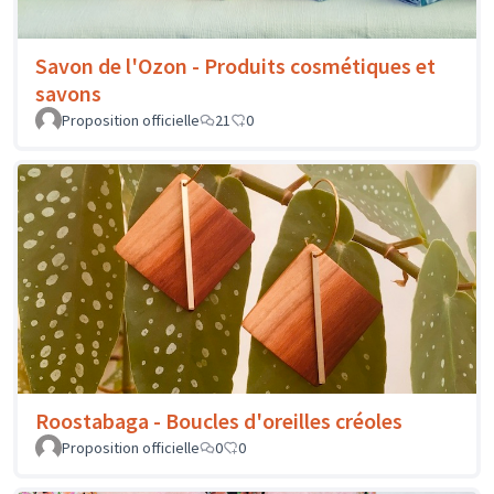
Savon de l'Ozon - Produits cosmétiques et
savons
Proposition officielle
21
0
Roostabaga - Boucles d'oreilles créoles
Proposition officielle
0
0