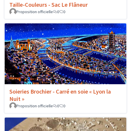
Taille-Couleurs - Sac Le Flâneur
Proposition officielle
0
0
Soieries Brochier - Carré en soie « Lyon la
Nuit »
Proposition officielle
0
0