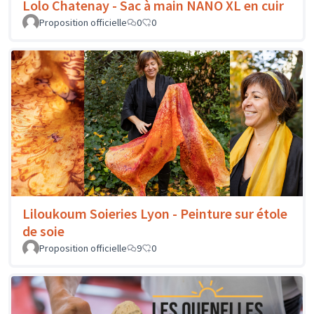
Lolo Chatenay - Sac à main NANO XL en cuir
Proposition officielle
0
0
Liloukoum Soieries Lyon - Peinture sur étole
de soie
Proposition officielle
9
0