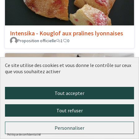
Intensika - Kouglof aux pralines lyonnaises
Proposition officielle
1
0
Ce site utilise des cookies et vous donne le contrôle sur ceux
que vous souhaitez activer
Tout accepter
Tout refuser
Hedonisme - Bibliothèque
Personnaliser
Proposition officielle
0
0
Politique de confidentialité