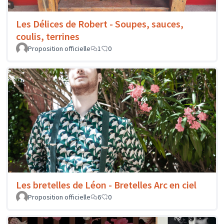
Les Délices de Robert - Soupes, sauces,
coulis, terrines
Proposition officielle
1
0
Les bretelles de Léon - Bretelles Arc en ciel
Proposition officielle
6
0