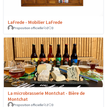
LaFrede - Mobilier LaFrede
Proposition officielle
0
0
La microbrasserie Montchat - Bière de
Montchat
Proposition officielle
3
0