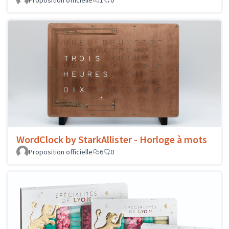
Proposition officielle
1
0
WordClock by StarkAllister - Horloge à mots
Proposition officielle
6
0