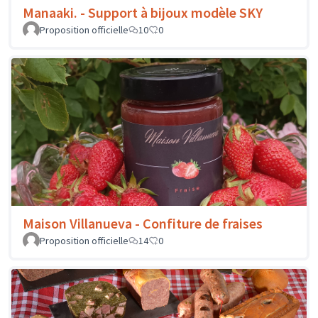
Manaaki. - Support à bijoux modèle SKY
Proposition officielle
10
0
Maison Villanueva - Confiture de fraises
Proposition officielle
14
0