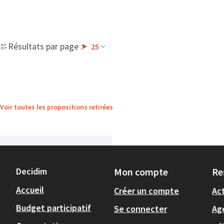
Résultats par page :
25
Voir toutes les propositions retirées
Decidim
Mon compte
Re
Accueil
Créer un compte
Act
Budget participatif
Se connecter
Ag