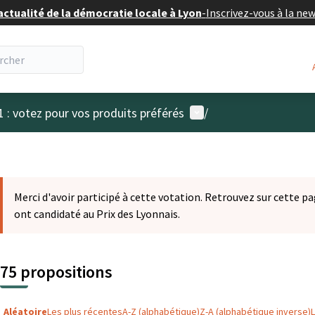
actualité de la démocratie locale à Lyon
-
Inscrivez-vous à la ne
Menu utilisateur
1 : votez pour vos produits préférés
/
Merci d'avoir participé à cette votation. Retrouvez sur cette pa
ont candidaté au Prix des Lyonnais.
75 propositions
Aléatoire
Les plus récentes
A-Z (alphabétique)
Z-A (alphabétique inverse)