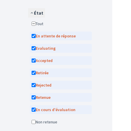
État
Tout
En attente de réponse
Evaluating
Accepted
Retirée
Rejected
Retenue
En cours d'évaluation
Non retenue