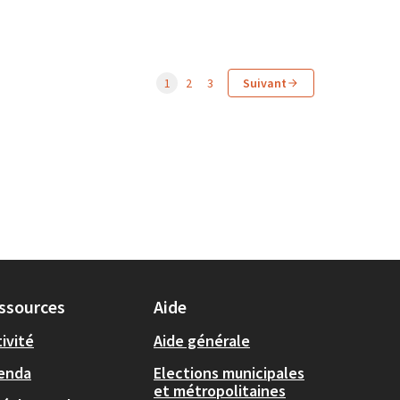
1
2
3
Suivant
ssources
Aide
ivité
Aide générale
enda
Elections municipales
et métropolitaines