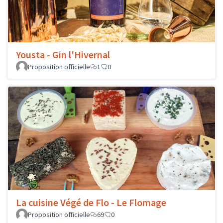
Yousta - Gin l'Hivernal
Proposition officielle
1
0
La cuisine Végé de Flo - Le Flomage
Proposition officielle
69
0