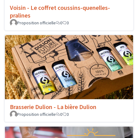
Voisin - Le coffret coussins-quenelles-
pralines
Proposition officielle
0
0
Brasserie Dulion - La bière Dulion
Proposition officielle
0
0