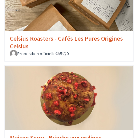
Celsius Roasters - Cafés Les Pures Origines
Celsius
Proposition officielle
5
0
Maison Serre - Brioche aux pralines