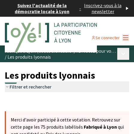
Suivez l'actualité de la
Inscrivez-vous à la
-
démocratie locale à Lyon
newsletter
Menu
Se connecter
Fabriqué à Lyon (et ses alentours !) #1 : votez pour vos produits préférés
Menu p
/
Les produits lyonnais
Les produits lyonnais
Filtrer et rechercher
Merci d'avoir participé à cette votation. Retrouvez sur
cette page les 75 produits labélisés
Fabriqué à Lyon
qui