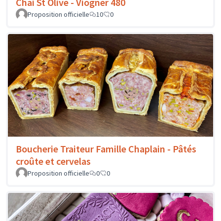
Chai St Olive - Viogner 480
Proposition officielle
10
0
Boucherie Traiteur Famille Chaplain - Pâtés
croûte et cervelas
Proposition officielle
0
0