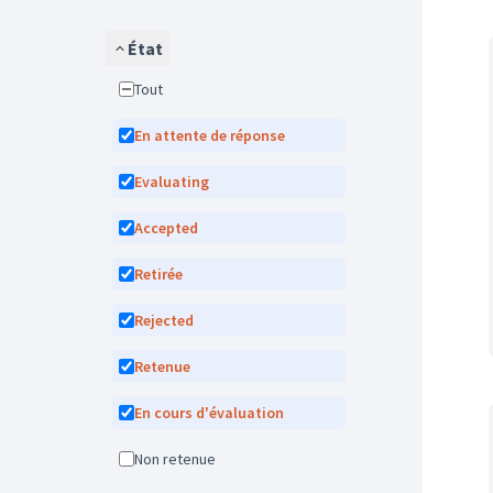
État
Tout
En attente de réponse
Evaluating
Accepted
Retirée
Rejected
Retenue
En cours d'évaluation
Non retenue