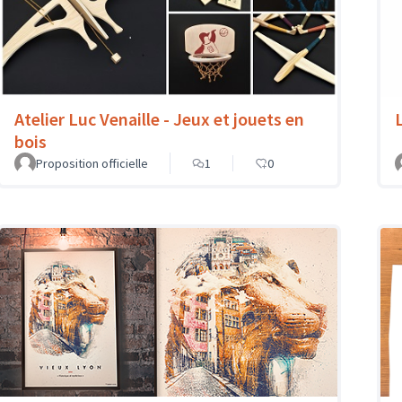
Atelier Luc Venaille - Jeux et jouets en
bois
Proposition officielle
1
0