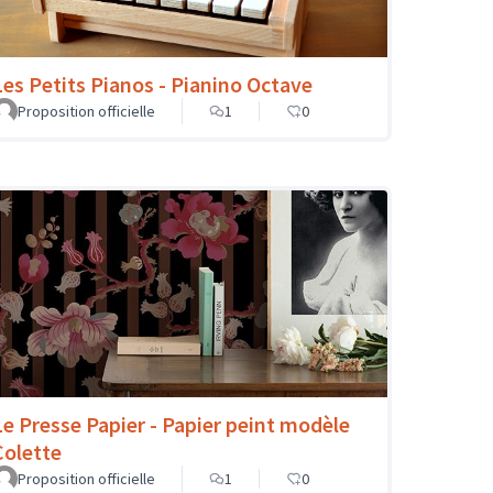
Les Petits Pianos - Pianino Octave
Proposition officielle
1
0
Le Presse Papier - Papier peint modèle
Colette
Proposition officielle
1
0