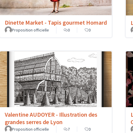
Dinette Market - Tapis gourmet Homard
Proposition officielle
0
0
Valentine AUDOYER - Illustration des
grandes serres de Lyon
Proposition officielle
7
0