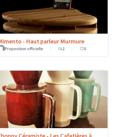
Mimento - Haut parleur Murmure
Proposition officielle
2
0
Ebonny Céramiste - Les Cafetières à