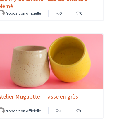
Mémé
Proposition officielle
9
0
Atelier Muguette - Tasse en grès
Proposition officielle
1
0