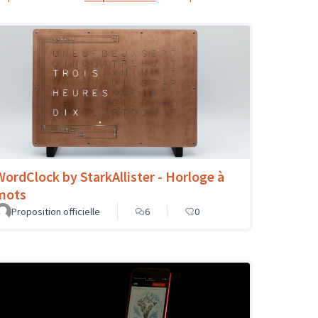
WordClock by StarkAllister - Horloge à
mots
Proposition officielle
6
0