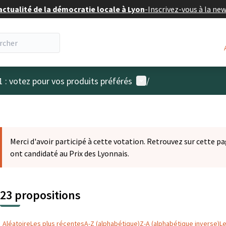
actualité de la démocratie locale à Lyon
-
Inscrivez-vous à la ne
Menu utilisateur
1 : votez pour vos produits préférés
/
Merci d'avoir participé à cette votation. Retrouvez sur cette pa
ont candidaté au Prix des Lyonnais.
23 propositions
Aléatoire
Les plus récentes
A-Z (alphabétique)
Z-A (alphabétique inverse)
L