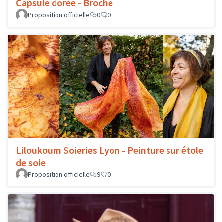
Capsule dorée - Broche
Proposition officielle
0
0
Liloukoum Soieries Lyon - Peinture sur étole
de soie
Proposition officielle
9
0