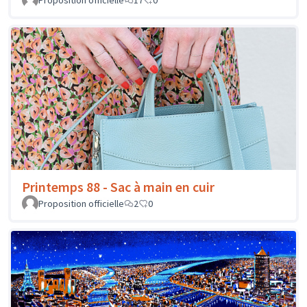
Proposition officielle
17
0
Printemps 88 - Sac à main en cuir
Proposition officielle
2
0