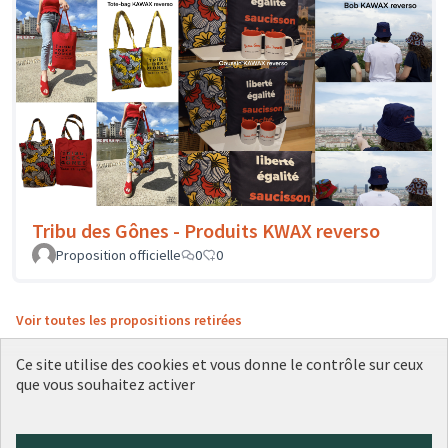
Tribu des Gônes - Produits KWAX reverso
Proposition officielle
0
0
Voir toutes les propositions retirées
Ce site utilise des cookies et vous donne le contrôle sur ceux
que vous souhaitez activer
Conditions d'utilisation
Paramètres des cookies
Plateforme de participation citoyenne de la Ville de Lyon sur X
Plateforme de participation citoyenne de la Ville de Lyon sur Face
Plateforme de participation citoyenne de la Ville de Lyon sur 
Plateforme de participation citoyenne de la Ville de Lyo
Plateforme de participation citoyenne de la Ville d