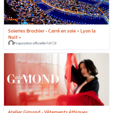
Soieries Brochier - Carré en soie « Lyon la
Nuit »
Proposition officielle
0
0
Atelier Gimond - Vêtements éthiques