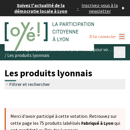
Suivez l'actualité de la
Inscrivez-vous à la
-
démocratie locale à Lyon
newsletter
Menu
Se connecter
Fabriqué à Lyon (et ses alentours !) #1 : votez pour vos produits préférés
Menu p
/
Les produits lyonnais
Les produits lyonnais
Filtrer et rechercher
Merci d'avoir participé à cette votation. Retrouvez sur
cette page les 75 produits labélisés
Fabriqué à Lyon
qui