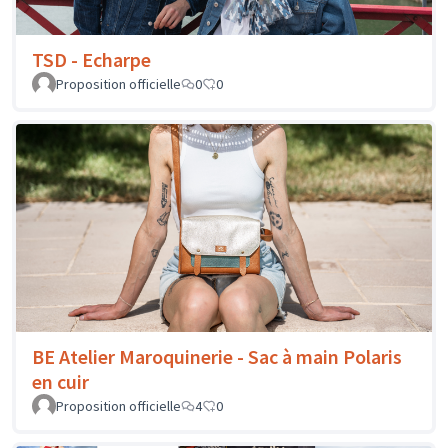
TSD - Echarpe
Proposition officielle
0
0
BE Atelier Maroquinerie - Sac à main Polaris
en cuir
Proposition officielle
4
0