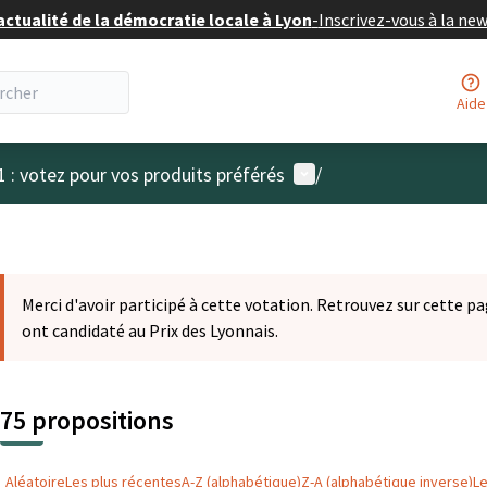
actualité de la démocratie locale à Lyon
-
Inscrivez-vous à la ne
Aide
Menu utilisateur
1 : votez pour vos produits préférés
/
Merci d'avoir participé à cette votation. Retrouvez sur cette pa
ont candidaté au Prix des Lyonnais.
75 propositions
Aléatoire
Les plus récentes
A-Z (alphabétique)
Z-A (alphabétique inverse)
L