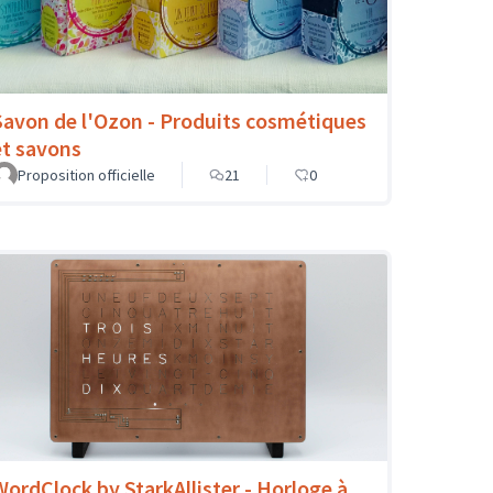
Savon de l'Ozon - Produits cosmétiques
et savons
Proposition officielle
21
0
WordClock by StarkAllister - Horloge à