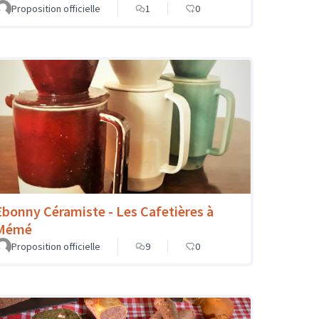
Proposition officielle
1
0
Ebonny Céramiste - Les Cafetières à
Mémé
Proposition officielle
9
0