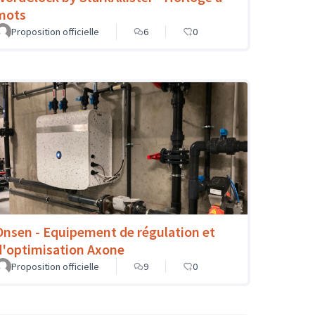
mots
Proposition officielle
6
0
Onsen - Equipement de régulation et
d'optimisation Axone
Proposition officielle
9
0