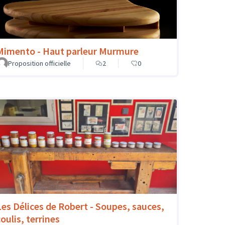
Mimento - Haut parleur Murmure
Proposition officielle
2
0
Les Délices de Robert - Soupes, sauces,
oulis, terrines