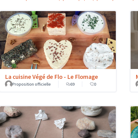
La cuisine Végé de Flo - Le Flomage
Proposition officielle
69
0