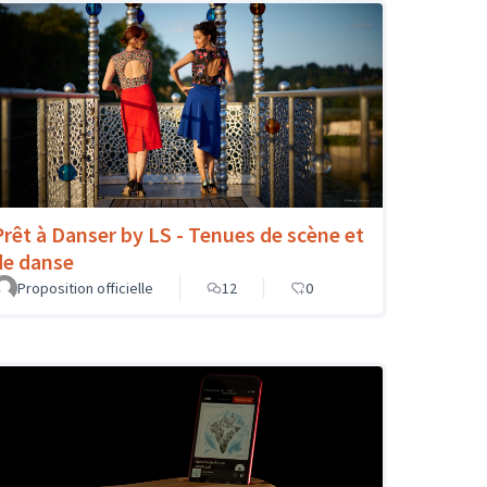
Prêt à Danser by LS - Tenues de scène et
de danse
Proposition officielle
12
0