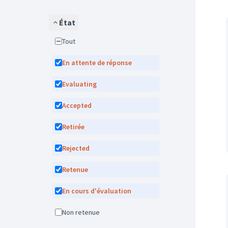
État
Tout
En attente de réponse
Evaluating
Accepted
Retirée
Rejected
Retenue
En cours d'évaluation
Non retenue