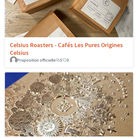
Celsius Roasters - Cafés Les Pures Origines
Celsius
Proposition officielle
5
0