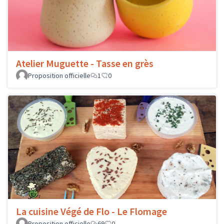
Atelier Muguette - Tasse en grès
Proposition officielle
1
0
La cuisine Végé de Flo - Le Flomage
Proposition officielle
69
0