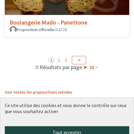
Boulangerie Mado - Panettone
Proposition officielle
2
0
1
2
3
Résultats par page :
25
Voir toutes les propositions retirées
Ce site utilise des cookies et vous donne le contrôle sur ceux
que vous souhaitez activer
Conditions d'utilisation
Paramètres des cookies
Plateforme de participation citoyenne de la Ville de Lyon sur X
Plateforme de participation citoyenne de la Ville de Lyon sur Face
Plateforme de participation citoyenne de la Ville de Lyon sur 
Plateforme de participation citoyenne de la Ville de Lyo
Plateforme de participation citoyenne de la Ville d
Tout accepter