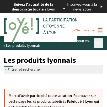
Suivez l'actualité de la
Inscrivez-vous à la
-
démocratie locale à Lyon
newsletter
Menu
Se connecter
Fabriqué à Lyon (et ses alentours !) #1 : votez pour vos produits préférés
Menu p
/
Les produits lyonnais
Les produits lyonnais
Filtrer et rechercher
Merci d'avoir participé à cette votation. Retrouvez sur
cette page les 75 produits labélisés
Fabriqué à Lyon
qui