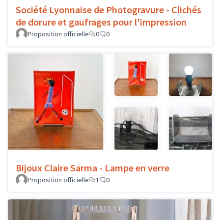
Société Lyonnaise de Photogravure - Clichés
de dorure et gaufrages pour l'impression
Proposition officielle
0
0
Bijoux Claire Sarma - Lampe en verre
Proposition officielle
1
0