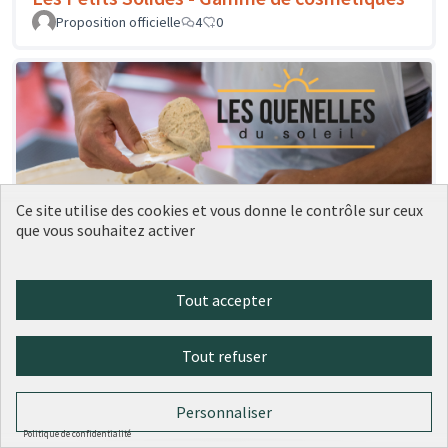
Proposition officielle
4
0
Ce site utilise des cookies et vous donne le contrôle sur ceux
que vous souhaitez activer
Les Quenelles du Soleil - Les Quenelles du
Tout accepter
Soleil
Proposition officielle
1
0
Tout refuser
Personnaliser
Politique de confidentialité