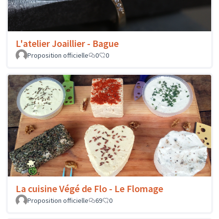
L'atelier Joaillier - Bague
Proposition officielle
0
0
La cuisine Végé de Flo - Le Flomage
Proposition officielle
69
0