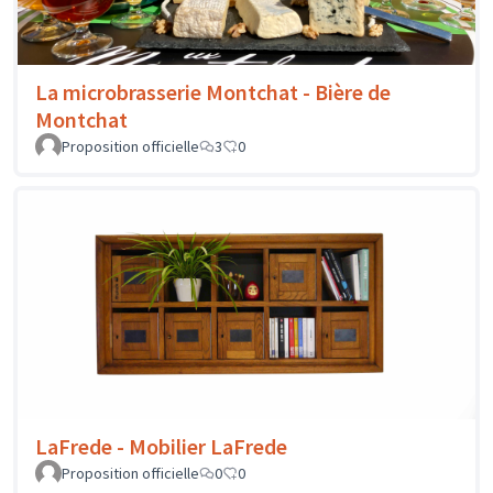
La microbrasserie Montchat - Bière de
Montchat
Proposition officielle
3
0
LaFrede - Mobilier LaFrede
Proposition officielle
0
0