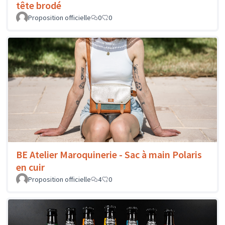
tête brodé
Proposition officielle
0
0
BE Atelier Maroquinerie - Sac à main Polaris
en cuir
Proposition officielle
4
0