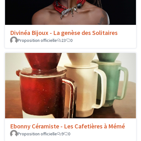
Divinéa Bijoux - La genèse des Solitaires
Proposition officielle
23
0
Ebonny Céramiste - Les Cafetières à Mémé
Proposition officielle
9
0