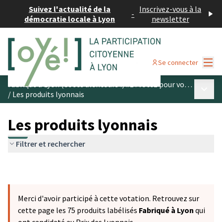
Suivez l'actualité de la
Inscrivez-vous à la
-
démocratie locale à Lyon
newsletter
Menu
Se connecter
Fabriqué à Lyon (et ses alentours !) #1 : votez pour vos produits préférés
Menu p
/
Les produits lyonnais
Les produits lyonnais
Filtrer et rechercher
Merci d'avoir participé à cette votation. Retrouvez sur
cette page les 75 produits labélisés
Fabriqué à Lyon
qui