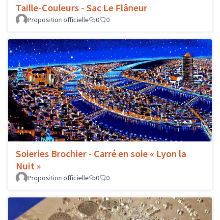
Taille-Couleurs - Sac Le Flâneur
Proposition officielle
0
0
Soieries Brochier - Carré en soie « Lyon la
Nuit »
Proposition officielle
0
0