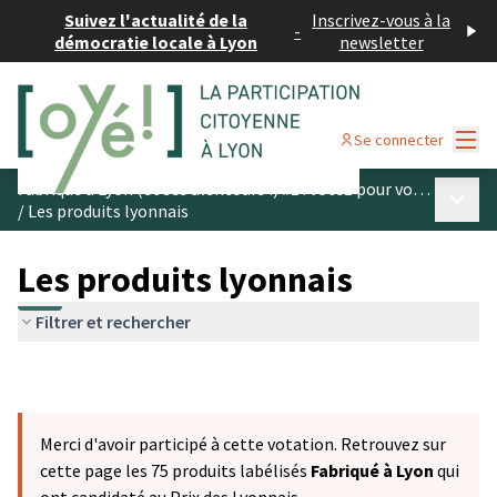
Suivez l'actualité de la
Inscrivez-vous à la
-
démocratie locale à Lyon
newsletter
Menu
Se connecter
Fabriqué à Lyon (et ses alentours !) #1 : votez pour vos produits préférés
Menu p
/
Les produits lyonnais
Les produits lyonnais
Filtrer et rechercher
Merci d'avoir participé à cette votation. Retrouvez sur
cette page les 75 produits labélisés
Fabriqué à Lyon
qui