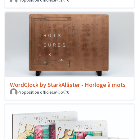
Proposition officielle
1
0
WordClock by StarkAllister - Horloge à mots
Proposition officielle
6
0