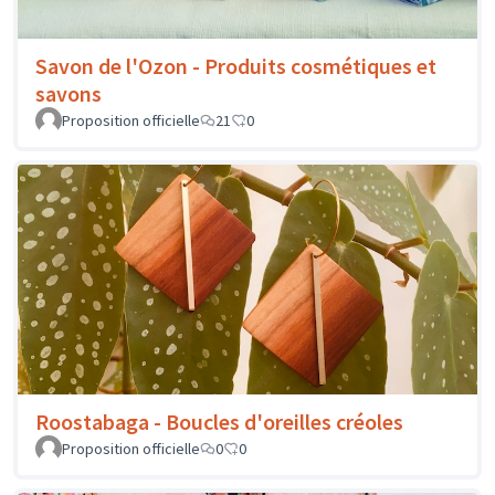
Savon de l'Ozon - Produits cosmétiques et
savons
Proposition officielle
21
0
Roostabaga - Boucles d'oreilles créoles
Proposition officielle
0
0