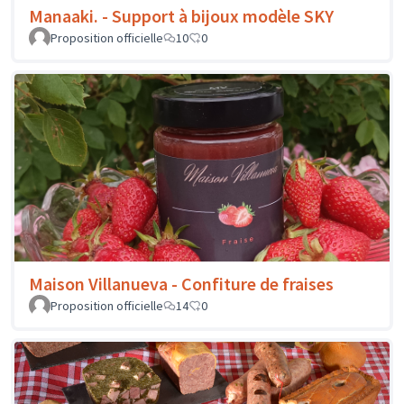
Manaaki. - Support à bijoux modèle SKY
Proposition officielle
10
0
Maison Villanueva - Confiture de fraises
Proposition officielle
14
0