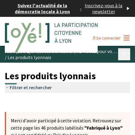
Suivez l'actualité de la
Inscrivez-vous à la
-
démocratie locale à Lyon
newsletter
Menu
Se connecter
Fabriqué à Lyon (et ses alentours !) #2 : votez pour vos produits préférés
Menu p
/
Les produits lyonnais
Les produits lyonnais
Filtrer et rechercher
Merci d'avoir participé à cette votation. Retrouvez sur
cette page les 46 produits labélisés
"Fabriqué à Lyon"