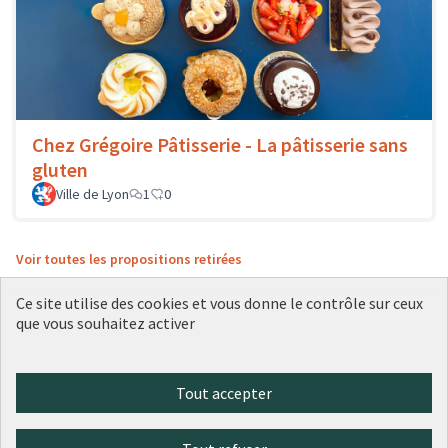
Chez Grégoire Pâtisserie - La pâtisserie sans
gluten
Ville de Lyon
1
0
Voir toutes les propositions retirées
Ce site utilise des cookies et vous donne le contrôle sur ceux
que vous souhaitez activer
Conditions d'utilisation
Paramètres des cookies
Plateforme de participation citoyenne de la Ville de Lyon sur X
Plateforme de participation citoyenne de la Ville de Lyon sur Face
Plateforme de participation citoyenne de la Ville de Lyon sur 
Plateforme de participation citoyenne de la Ville de Lyo
Plateforme de participation citoyenne de la Ville d
Tout accepter
(Lien externe)
(Lien externe)
(Lien externe)
(Lien externe)
(Lien externe)