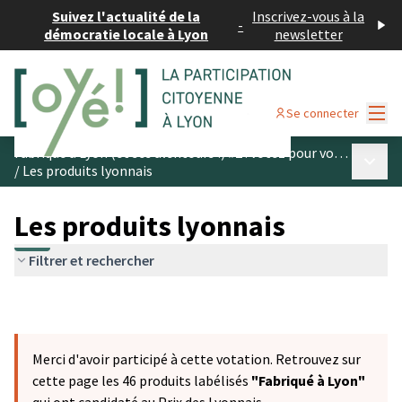
Suivez l'actualité de la
Inscrivez-vous à la
-
démocratie locale à Lyon
newsletter
Menu
Se connecter
Fabriqué à Lyon (et ses alentours !) #2 : votez pour vos produits préférés
Menu p
/
Les produits lyonnais
Les produits lyonnais
Filtrer et rechercher
Merci d'avoir participé à cette votation. Retrouvez sur
cette page les 46 produits labélisés
"Fabriqué à Lyon"