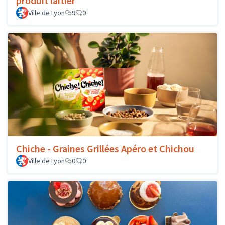
produit laitier
Ville de Lyon
9
0
Chiche - Graines Grillées Apéro et Chichou
Ville de Lyon
0
0