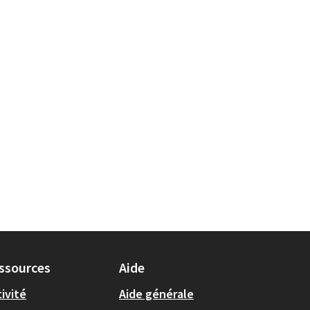
ssources
Aide
ivité
Aide générale