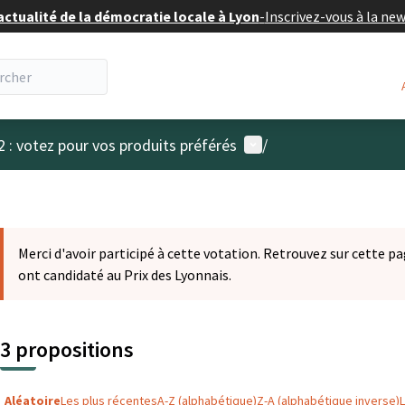
actualité de la démocratie locale à Lyon
-
Inscrivez-vous à la ne
Menu utilisateur
2 : votez pour vos produits préférés
/
Merci d'avoir participé à cette votation. Retrouvez sur cette pa
ont candidaté au Prix des Lyonnais.
3 propositions
Aléatoire
Les plus récentes
A-Z (alphabétique)
Z-A (alphabétique inverse)