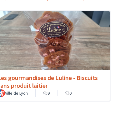
Les gourmandises de Luline - Biscuits
sans produit laitier
Ville de Lyon
9
0