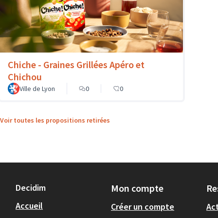
Chiche - Graines Grillées Apéro et
Chichou
Ville de Lyon
0
0
Voir toutes les propositions retirées
Decidim
Mon compte
Re
Accueil
Créer un compte
Act