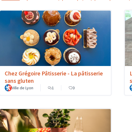
Chez Grégoire Pâtisserie - La pâtisserie
sans gluten
Ville de Lyon
1
0