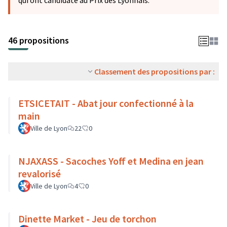
qui ont candidaté au Prix des Lyonnais.
46 propositions
Classement des propositions par :
ETSICETAIT - Abat jour confectionné à la
main
Ville de Lyon
22
0
NJAXASS - Sacoches Yoff et Medina en jean
revalorisé
Ville de Lyon
4
0
Dinette Market - Jeu de torchon