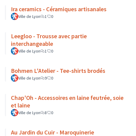
Ira ceramics - Céramiques artisanales
Ville de Lyon
1
0
Leegloo - Trousse avec partie
interchangeable
Ville de Lyon
1
0
Bohmen L'Atelier - Tee-shirts brodés
Ville de Lyon
9
0
Chap'Oh - Accessoires en laine feutrée, soie
et laine
Ville de Lyon
8
0
Au Jardin du Cuir - Maroquinerie