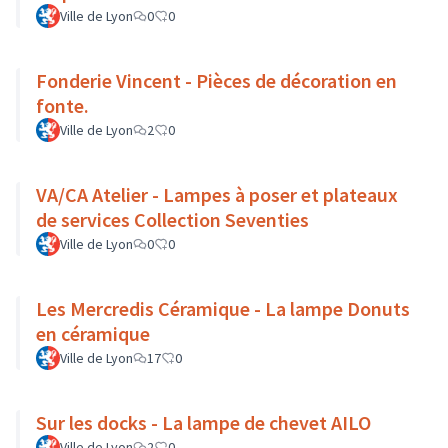
Ville de Lyon
0
0
Fonderie Vincent - Pièces de décoration en
fonte.
Ville de Lyon
2
0
VA/CA Atelier - Lampes à poser et plateaux
de services Collection Seventies
Ville de Lyon
0
0
Les Mercredis Céramique - La lampe Donuts
en céramique
Ville de Lyon
17
0
Sur les docks - La lampe de chevet AILO
Ville de Lyon
2
0