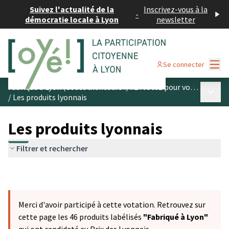
Suivez l'actualité de la
Inscrivez-vous à la
-
démocratie locale à Lyon
newsletter
Menu
Se connecter
Fabriqué à Lyon (et ses alentours !) #2 : votez pour vos produits préférés
Menu p
/
Les produits lyonnais
Les produits lyonnais
Filtrer et rechercher
Merci d'avoir participé à cette votation. Retrouvez sur
cette page les 46 produits labélisés
"Fabriqué à Lyon"