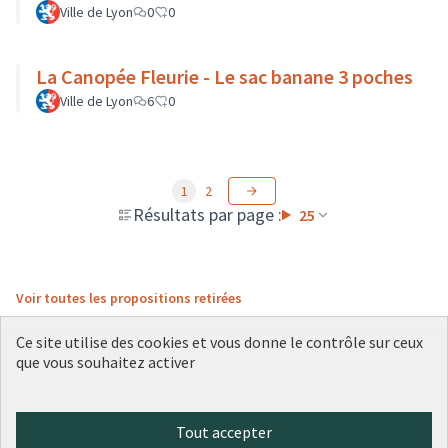
Ville de Lyon
0
0
La Canopée Fleurie - Le sac banane 3 poches
Ville de Lyon
6
0
1
2
Résultats par page :
25
Voir toutes les propositions retirées
Ce site utilise des cookies et vous donne le contrôle sur ceux
que vous souhaitez activer
Conditions d'utilisation
Paramètres des cookies
Plateforme de participation citoyenne de la Ville de Lyon sur X
Plateforme de participation citoyenne de la Ville de Lyon sur Face
Plateforme de participation citoyenne de la Ville de Lyon sur 
Plateforme de participation citoyenne de la Ville de Lyo
Plateforme de participation citoyenne de la Ville d
Tout accepter