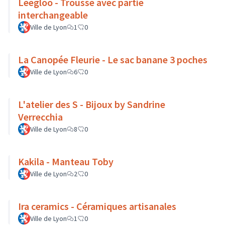
Leegloo - Trousse avec partie
interchangeable
Ville de Lyon
1
0
La Canopée Fleurie - Le sac banane 3 poches
Ville de Lyon
6
0
L'atelier des S - Bijoux by Sandrine
Verrecchia
Ville de Lyon
8
0
Kakila - Manteau Toby
Ville de Lyon
2
0
Ira ceramics - Céramiques artisanales
Ville de Lyon
1
0