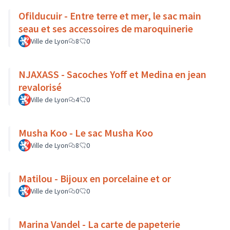
Ofilducuir - Entre terre et mer, le sac main
seau et ses accessoires de maroquinerie
Ville de Lyon
8
0
NJAXASS - Sacoches Yoff et Medina en jean
revalorisé
Ville de Lyon
4
0
Musha Koo - Le sac Musha Koo
Ville de Lyon
8
0
Matilou - Bijoux en porcelaine et or
Ville de Lyon
0
0
Marina Vandel - La carte de papeterie