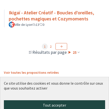
Ikigaï - Atelier Créatif - Boucles d’oreilles,
pochettes magiques et Cozymoments
Ville de Lyon
13
0
1
2
Résultats par page :
25
Voir toutes les propositions retirées
Ce site utilise des cookies et vous donne le contrôle sur ceux
que vous souhaitez activer
Conditions d'utilisation
Paramètres des cookies
Plateforme de participation citoyenne de la Ville de Lyon sur X
Plateforme de participation citoyenne de la Ville de Lyon sur Face
Plateforme de participation citoyenne de la Ville de Lyon sur 
Plateforme de participation citoyenne de la Ville de Lyo
Plateforme de participation citoyenne de la Ville d
Tout accepter