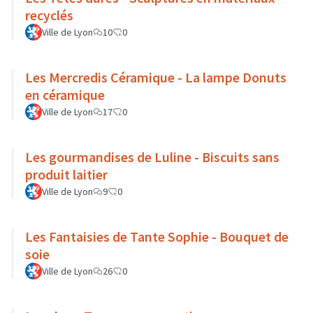
recyclés
Ville de Lyon
10
0
Les Mercredis Céramique - La lampe Donuts
en céramique
Ville de Lyon
17
0
Les gourmandises de Luline - Biscuits sans
produit laitier
Ville de Lyon
9
0
Les Fantaisies de Tante Sophie - Bouquet de
soie
Ville de Lyon
26
0