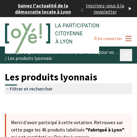
Suivez l'actualité de la
Inscrivez-vous à la
-
démocratie locale à Lyon
newsletter
Menu
Se connecter
Fabriqué à Lyon (et ses alentours !) #2 : votez pour vos produits préférés
Menu p
/
Les produits lyonnais
Les produits lyonnais
Filtrer et rechercher
Merci d'avoir participé à cette votation. Retrouvez sur
cette page les 46 produits labélisés
"Fabriqué à Lyon"