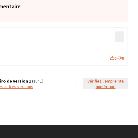
mentaire
…
0
0
ro de version 1
(sur 1)
Vérifiez l'empreinte
 les autres versions
numérique