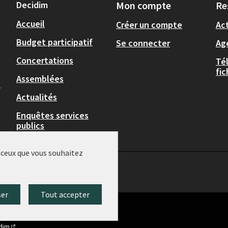
Decidim
Mon compte
Re
Accueil
Créer un compte
Act
Budget participatif
Se connecter
Ag
Concertations
Té
fi
Assemblées
,
Actualités
Enquêtes services
publics
r ceux que vous souhaitez
ser
Tout accepter
idim
.