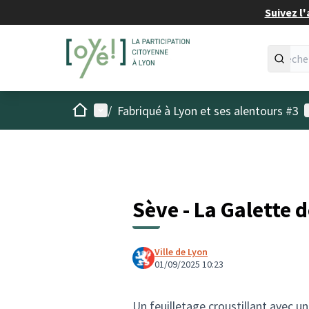
Suivez l'
Accueil
Menu principal
M
/
Fabriqué à Lyon et ses alentours #3
Sève - La Galette 
Ville de Lyon
01/09/2025 10:23
Un feuilletage croustillant avec u