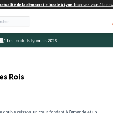
actualité de la démocratie locale à Lyon
-
Inscrivez-vous à la ne
enu utilisateur
/
Les produits lyonnais 2026
des Rois
ne double cuisson, un cœur fondant à l’amande et un