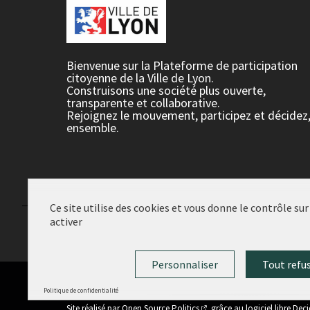
Bienvenue sur la Plateforme de participation
citoyenne de la Ville de Lyon.
Construisons une société plus ouverte,
transparente et collaborative.
Rejoignez le mouvement, participez et décidez
ensemble.
Ce site utilise des cookies et vous donne le contrôle su
activer
Conditions d'utilisation
Paramètres des cookies
Personnaliser
Tout refu
Politique de confidentialité
(Lien externe)
Site réalisé par
Open Source Politics
grâce au
logiciel libre Dec