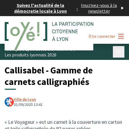
Suivez l'actualité de la
Inscrivez-vous à la
-
démocratie locale à Lyon
newsletter
Menu
Se connecter
Fabriqué à Lyon et ses alentours #3
/
Menu p
Les produits lyonnais 2026
Callisabel - Gamme de
carnets calligraphiés
Ville de Lyon
01/09/2025 13:41
« Le Voyageur » est un carnet à la couverture en carton
et toile calligraphiée de 92 pages reliées