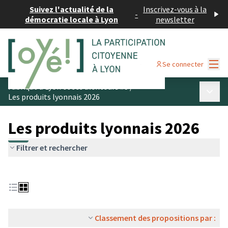
Suivez l'actualité de la
Inscrivez-vous à la
-
démocratie locale à Lyon
newsletter
Menu
Se connecter
Fabriqué à Lyon et ses alentours #3
/
Menu p
Les produits lyonnais 2026
Les produits lyonnais 2026
Filtrer et rechercher
Classement des propositions par :