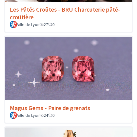
Les Pâtés Croûtes - BRU Charcuterie pâté-
croûtière
Ville de Lyon
27
0
Magus Gems - Paire de grenats
Ville de Lyon
24
0