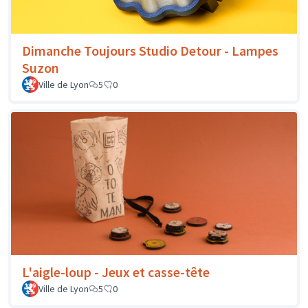
Dimanche Toujours Studio Detour - Lampes
Suzon
Ville de Lyon
5
0
L'aigle-loup - Jeux et casse-tête
Ville de Lyon
5
0