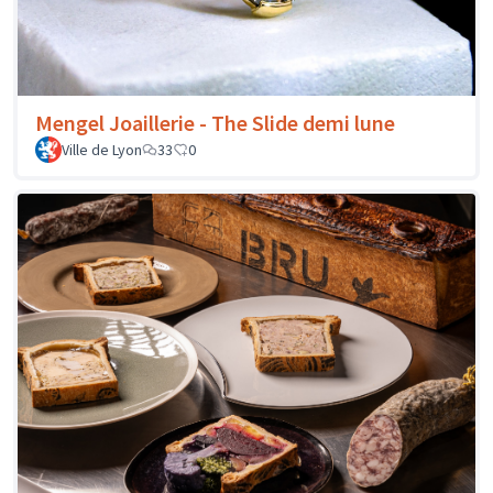
Mengel Joaillerie - The Slide demi lune
Ville de Lyon
33
0