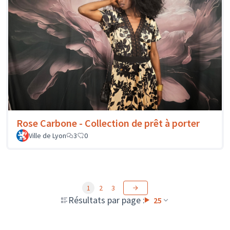
Rose Carbone - Collection de prêt à porter
Ville de Lyon
3
0
1
2
3
Résultats par page :
25