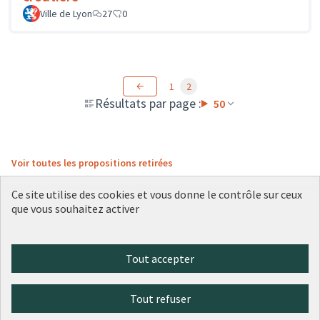
Ville de Lyon
27
0
1
2
Résultats par page :
50
Voir toutes les propositions retirées
Ce site utilise des cookies et vous donne le contrôle sur ceux
que vous souhaitez activer
Conditions d'utilisation
Paramètres des cookies
Plateforme de participation citoyenne de la Ville de Lyon sur X
Plateforme de participation citoyenne de la Ville de Lyon sur Face
Plateforme de participation citoyenne de la Ville de Lyon sur 
Plateforme de participation citoyenne de la Ville de Lyo
Plateforme de participation citoyenne de la Ville d
Tout accepter
(Lien externe)
(Lien externe)
(Lien externe)
(Lien externe)
(Lien externe)
Tout refuser