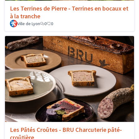
Les Terrines de Pierre - Terrines en bocaux et
à la tranche
Ville de Lyon
0
0
Les Pâtés Croûtes - BRU Charcuterie pâté-
croûtière