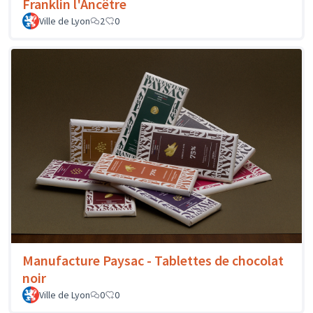
Franklin l'Ancêtre
Ville de Lyon
2
0
Manufacture Paysac - Tablettes de chocolat
noir
Ville de Lyon
0
0