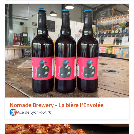
Nomade Brewery - La bière l'Envolée
Ville de Lyon
5
0