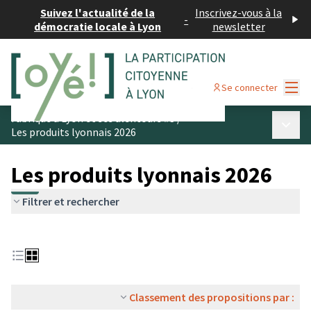
Suivez l'actualité de la
Inscrivez-vous à la
-
démocratie locale à Lyon
newsletter
Menu
Se connecter
Fabriqué à Lyon et ses alentours #3
/
Menu p
Les produits lyonnais 2026
Les produits lyonnais 2026
Filtrer et rechercher
Classement des propositions par :