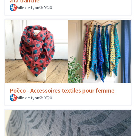
à la tranche
Ville de Lyon
0
0
Poëco - Accessoires textiles pour femme
Ville de Lyon
0
0