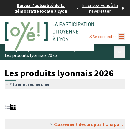
Suivez l'actualité de la
Inscrivez-vous à la
-
démocratie locale à Lyon
newsletter
Menu
Se connecter
Fabriqué à Lyon et ses alentours #3
/
Menu p
Les produits lyonnais 2026
Les produits lyonnais 2026
Filtrer et rechercher
Classement des propositions par :