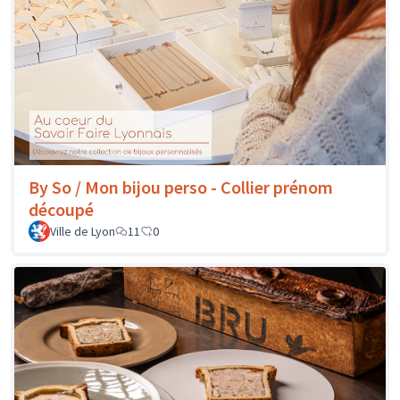
By So / Mon bijou perso - Collier prénom
découpé
Ville de Lyon
11
0