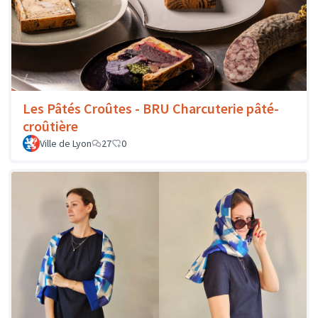
Les Pâtés Croûtes - BRU Charcuterie pâté-
croûtière
Ville de Lyon
27
0