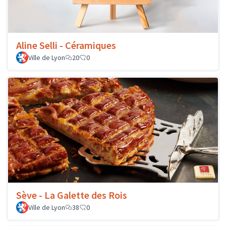
Aline Selli - Céramiques
Ville de Lyon
20
0
Sève - La Galette des Rois
Ville de Lyon
38
0