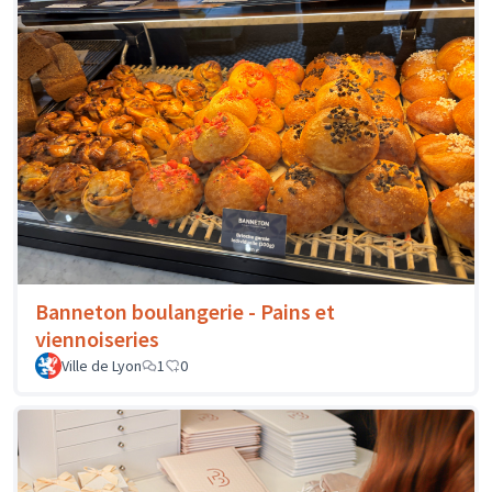
Banneton boulangerie - Pains et
viennoiseries
Ville de Lyon
1
0