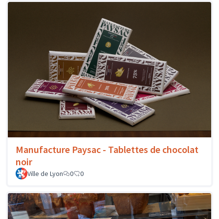
Manufacture Paysac - Tablettes de chocolat
noir
Ville de Lyon
0
0