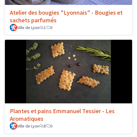
Atelier des bougies "Lyonnais" - Bougies et
sachets parfumés
Ville de Lyon
1
0
Plantes et pains Emmanuel Tessier - Les
Aromatiques
Ville de Lyon
8
0