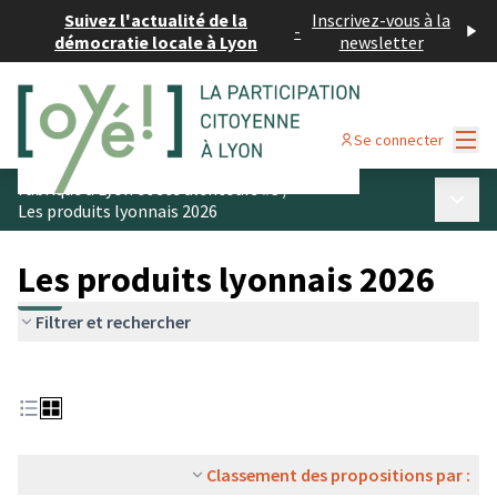
Suivez l'actualité de la
Inscrivez-vous à la
-
démocratie locale à Lyon
newsletter
Menu
Se connecter
Fabriqué à Lyon et ses alentours #3
/
Menu p
Les produits lyonnais 2026
Les produits lyonnais 2026
Filtrer et rechercher
Classement des propositions par :