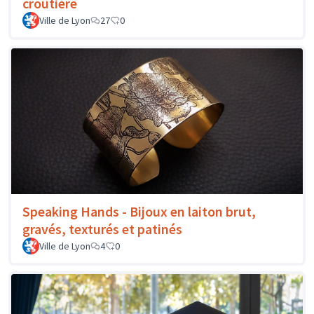
croûtière
Ville de Lyon
27
0
Speaking Hands - Bijoux en laiton brut,
gravés, texturés et patinés
Ville de Lyon
4
0