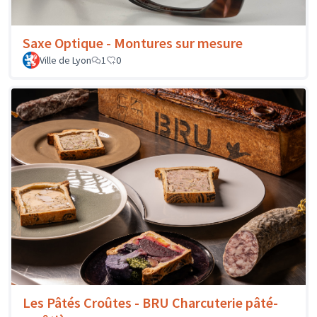
Saxe Optique - Montures sur mesure
Ville de Lyon
1
0
Les Pâtés Croûtes - BRU Charcuterie pâté-