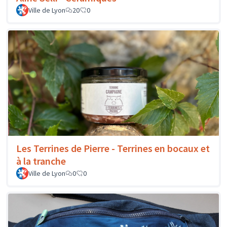
Ville de Lyon
20
0
Les Terrines de Pierre - Terrines en bocaux et
à la tranche
Ville de Lyon
0
0