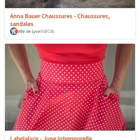
Anna Bauer Chaussures - Chaussures,
sandales
Ville de Lyon
5
0
Labelalyce - Jupe intemporelle