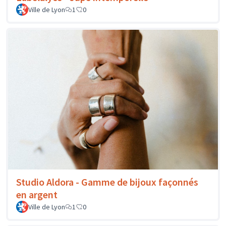
Ville de Lyon
1
0
Studio Aldora - Gamme de bijoux façonnés
en argent
Ville de Lyon
1
0