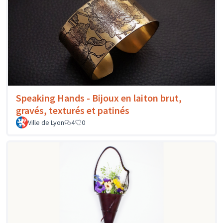
Speaking Hands - Bijoux en laiton brut,
gravés, texturés et patinés
Ville de Lyon
4
0