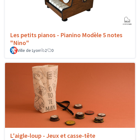
Les petits pianos - Pianino Modèle 5 notes
"Nino"
Ville de Lyon
2
0
L'aigle-loup - Jeux et casse-tête