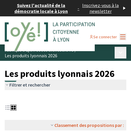
Suivez l'actualité de la
Inscrivez-vous à la
-
démocratie locale à Lyon
newsletter
Menu
Se connecter
Fabriqué à Lyon et ses alentours #3
/
Menu p
Les produits lyonnais 2026
Les produits lyonnais 2026
Filtrer et rechercher
Classement des propositions par :