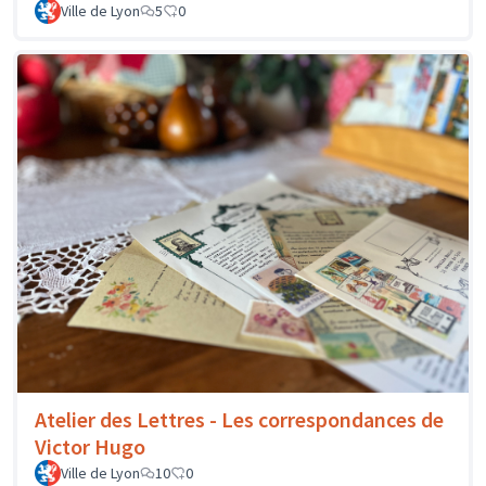
Ville de Lyon
5
0
Atelier des Lettres - Les correspondances de
Victor Hugo
Ville de Lyon
10
0