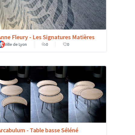
Anne Fleury - Les Signatures Matières
Ville de Lyon
0
0
Arcabulum - Table basse Séléné