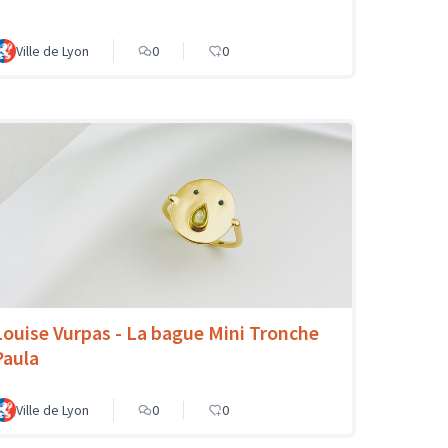
Ville de Lyon
0
0
Louise Vurpas - La bague Mini Tronche
Paula
Ville de Lyon
0
0