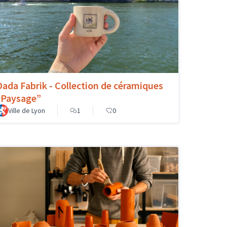
Dada Fabrik - Collection de céramiques
“Paysage”
Ville de Lyon
1
0