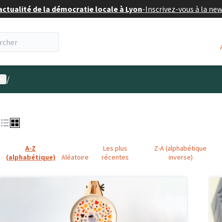
actualité de la démocratie locale à Lyon
-
Inscrivez-vous à la ne
enu utilisateur
/
A-Z
Les plus
Z-A (alphabétique
(alphabétique)
Aléatoire
récentes
inverse)