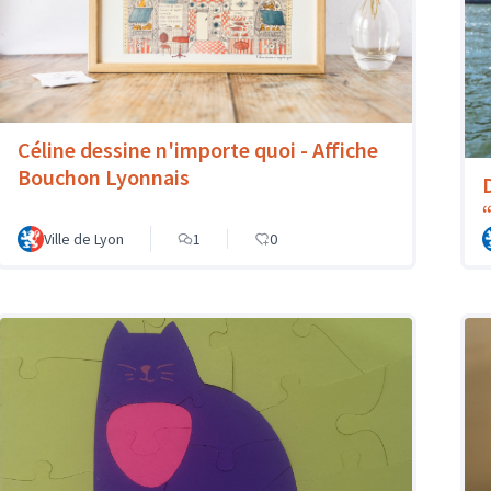
Céline dessine n'importe quoi - Affiche
Bouchon Lyonnais
Ville de Lyon
1
0