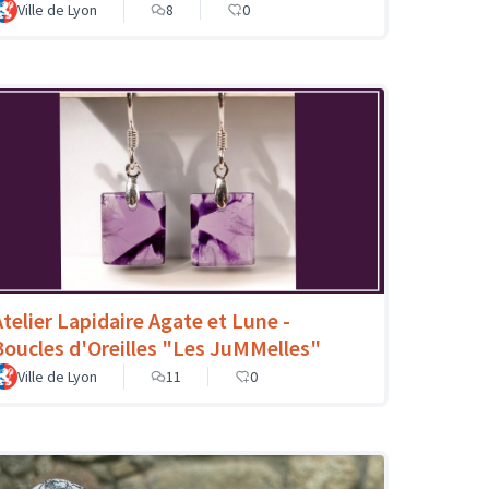
Ville de Lyon
8
0
Atelier Lapidaire Agate et Lune -
Boucles d'Oreilles "Les JuMMelles"
Ville de Lyon
11
0