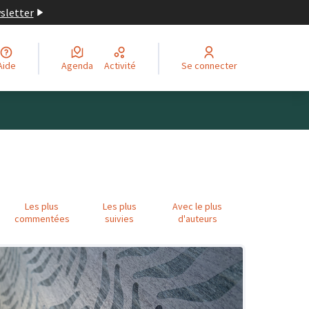
wsletter
Aide
Agenda
Activité
Se connecter
Les plus
Les plus
Avec le plus
commentées
suivies
d'auteurs