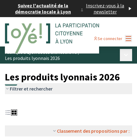
Suivez l'actualité de la
Inscrivez-vous à la
-
démocratie locale à Lyon
newsletter
Menu
Se connecter
Fabriqué à Lyon et ses alentours #3
/
Menu p
Les produits lyonnais 2026
Les produits lyonnais 2026
Filtrer et rechercher
Classement des propositions par :