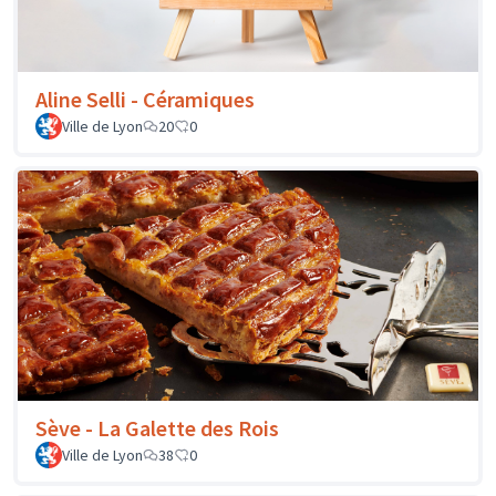
Aline Selli - Céramiques
Ville de Lyon
20
0
Sève - La Galette des Rois
Ville de Lyon
38
0