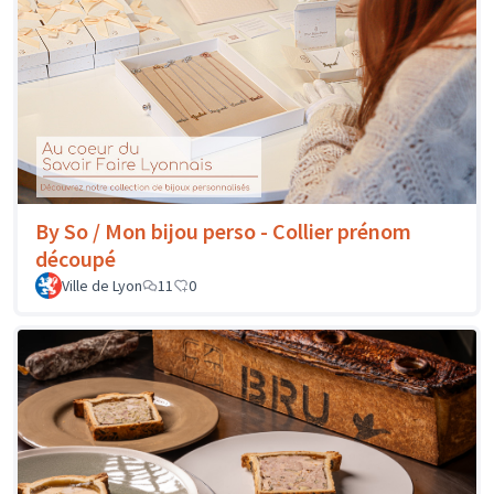
By So / Mon bijou perso - Collier prénom
découpé
Ville de Lyon
11
0