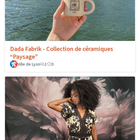
Dada Fabrik - Collection de céramiques
“Paysage”
Ville de Lyon
1
0