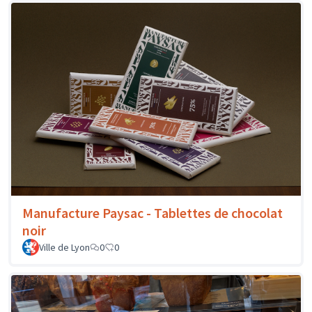
Manufacture Paysac - Tablettes de chocolat
noir
Ville de Lyon
0
0