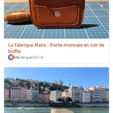
La Fabrique Maira - Porte-monnaie en cuir de
buffle
Ville de Lyon
1
0