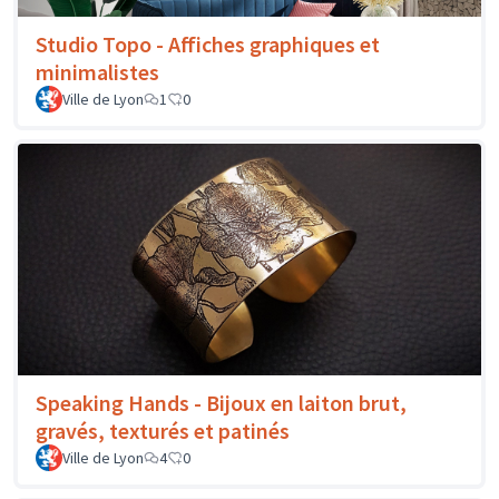
Studio Topo - Affiches graphiques et
minimalistes
Ville de Lyon
1
0
Speaking Hands - Bijoux en laiton brut,
gravés, texturés et patinés
Ville de Lyon
4
0