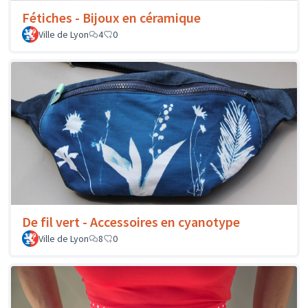
Fétiches - Bijoux en céramique
Ville de Lyon
4
0
De fil vert - Accessoires en cyanotype
Ville de Lyon
8
0