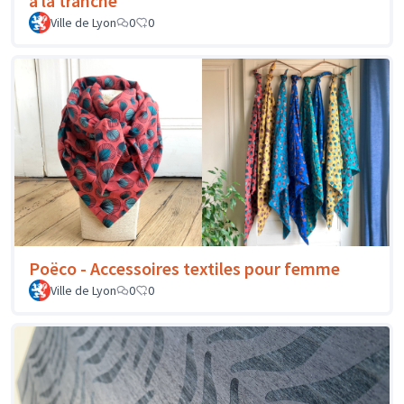
à la tranche
Ville de Lyon
0
0
Poëco - Accessoires textiles pour femme
Ville de Lyon
0
0