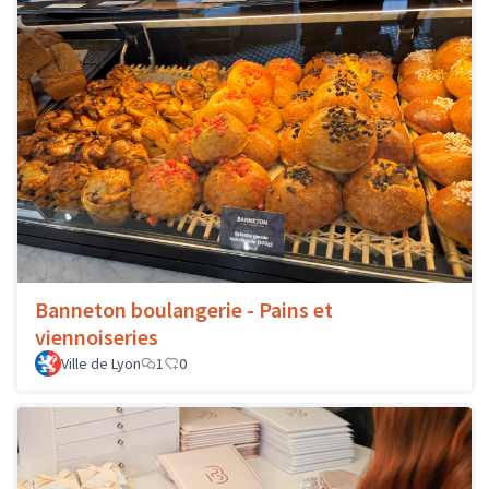
Banneton boulangerie - Pains et
viennoiseries
Ville de Lyon
1
0