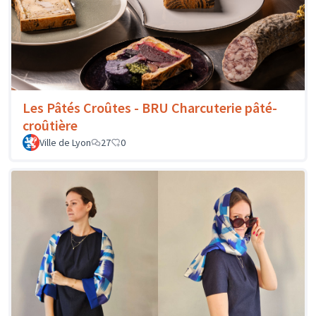
Les Pâtés Croûtes - BRU Charcuterie pâté-
croûtière
Ville de Lyon
27
0