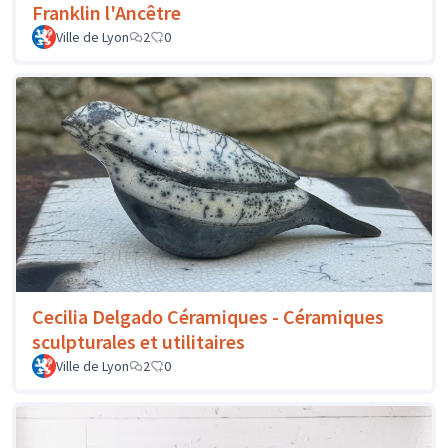
Franklin l'Ancêtre
Ville de Lyon
2
0
Cecilia Delgado Céramiques - Céramiques
sculpturales et utilitaires
Ville de Lyon
2
0