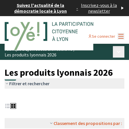
Suivez l'actualité de la
Inscrivez-vous à la
-
démocratie locale à Lyon
newsletter
Menu
Se connecter
Fabriqué à Lyon et ses alentours #3
/
Menu p
Les produits lyonnais 2026
Les produits lyonnais 2026
Filtrer et rechercher
Classement des propositions par :