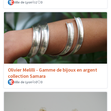
Ville de Lyon
1
0
Olivier Melilli - Gamme de bijoux en argent
collection Samara
Ville de Lyon
0
0