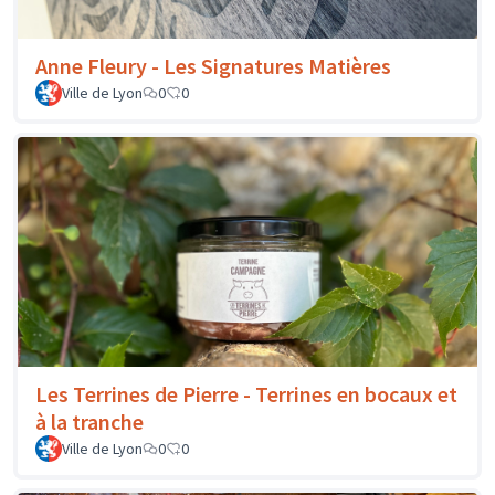
Anne Fleury - Les Signatures Matières
Ville de Lyon
0
0
Les Terrines de Pierre - Terrines en bocaux et
à la tranche
Ville de Lyon
0
0