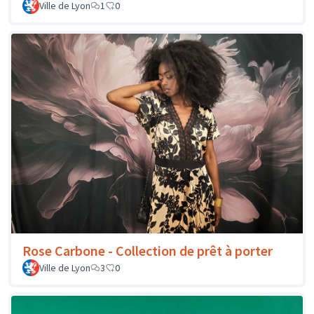
Ville de Lyon
1
0
Rose Carbone - Collection de prêt à porter
Ville de Lyon
3
0