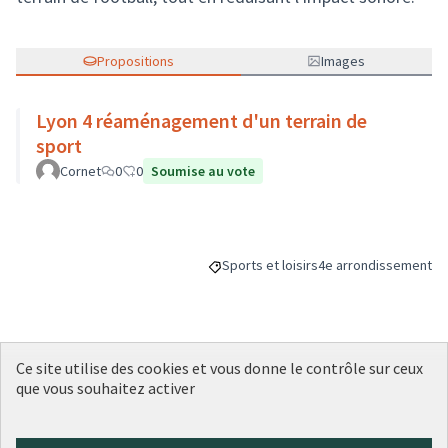
Propositions
Images
Lyon 4 réaménagement d'un terrain de
sport
Cornet
0
0
Soumise au vote
Sports et loisirs
4e arrondissement
Filtrer les résultats de la catégorie : S
Filtrer les résultats p
Ce site utilise des cookies et vous donne le contrôle sur ceux
Budget
que vous souhaitez activer
150 000 €