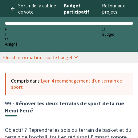
Sortir de la cabine
Budget
Retour aux
-
-
de vote
participatif
projets
0
10
Budget
/
10
Assigné
Plus d'informations sur le budget
Compris dans
Lyon 4 réaménagement d'un terrain de
sport
99 - Rénover les deux terrains de sport de la rue
Henri Ferré
Objectif ? Reprendre les sols du terrain de basket et du
terrain de football, tout en réduisant l'impact sonore.