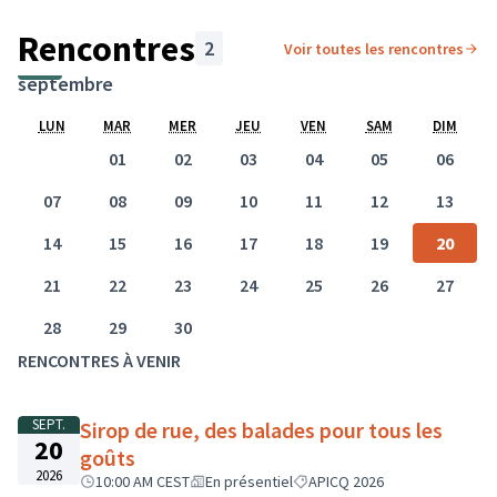
Rencontres
2
Voir toutes les rencontres
Passer la carte
Leaflet
|
©
OpenStreetMap
contributors
L'élément suivant est une carte qui présente les éléments 
septembre
+
LUN
MAR
MER
JEU
VEN
SAM
DIM
−
01
02
03
04
05
06
07
08
09
10
11
12
13
14
15
16
17
18
19
20
21
22
23
24
25
26
27
28
29
30
RENCONTRES À VENIR
SEPT.
Sirop de rue, des balades pour tous les
20
goûts
2026
10:00 AM CEST
En présentiel
APICQ 2026