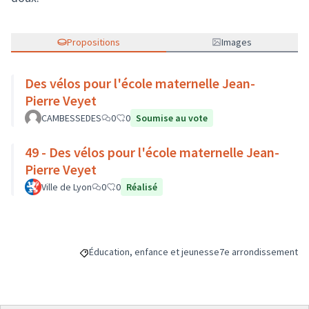
Propositions
Images
Des vélos pour l'école maternelle Jean-
Pierre Veyet
CAMBESSEDES
0
0
Soumise au vote
49 - Des vélos pour l'école maternelle Jean-
Pierre Veyet
Ville de Lyon
0
0
Réalisé
Éducation, enfance et jeunesse
7e arrondissement
Filtrer les résultats de la catégorie : Éducation, enfa
Filtrer les résultats p