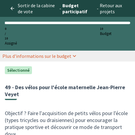
Sortir de la cabine
Budget
Retour aux
-
-
de vote
participatif
projets
0
10
Budget
/
10
Assigné
Plus d'informations sur le budget
Sélectionné
49 - Des vélos pour l'école maternelle Jean-Pierre
Veyet
Objectif ? Faire l'acquisition de petits vélos pour l'école
(types tricycles ou draisiennes) pour encourager la
pratique sportive et découvrir ce mode de transport
doux.