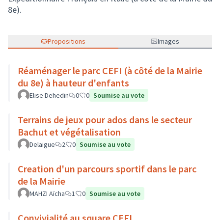
8e).
Propositions
Images
Réaménager le parc CEFI (à côté de la Mairie
du 8e) à hauteur d'enfants
Elise Dehedin
0
0
Soumise au vote
Terrains de jeux pour ados dans le secteur
Bachut et végétalisation
Delaigue
2
0
Soumise au vote
Creation d'un parcours sportif dans le parc
de la Mairie
MAHZI Aïcha
1
0
Soumise au vote
Convivialité au square CEFI