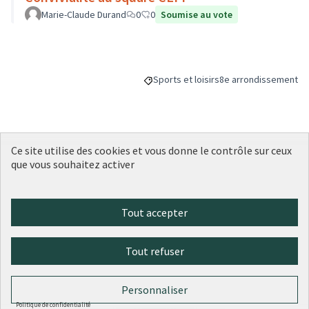
Marie-Claude Durand
0
0
Soumise au vote
Sports et loisirs
8e arrondissement
Filtrer les résultats de la catégorie : S
Filtrer les résultats p
Ce site utilise des cookies et vous donne le contrôle sur ceux
Budget
que vous souhaitez activer
150 000 €
Tout accepter
Partager
Suivre
Tout refuser
Référence : -PROJ-2022-11-167
Personnaliser
Politique de confidentialité