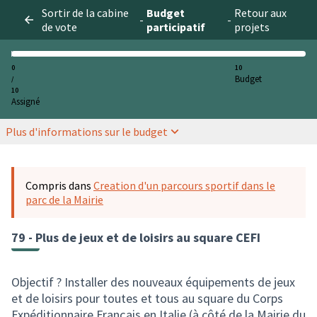
Sortir de la cabine
Budget
Retour aux
-
-
de vote
participatif
projets
0
10
Budget
/
10
Assigné
Plus d'informations sur le budget
Compris dans
Creation d'un parcours sportif dans le
parc de la Mairie
79 - Plus de jeux et de loisirs au square CEFI
Objectif ? Installer des nouveaux équipements de jeux
et de loisirs pour toutes et tous au square du Corps
Expéditionnaire Français en Italie (à côté de la Mairie du