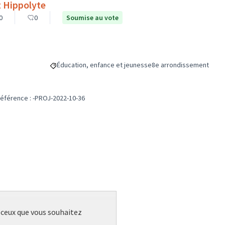
t Hippolyte
0
0
Soumise au vote
Éducation, enfance et jeunesse
8e arrondissement
Filtrer les résultats de la catégorie : Éducation, enfanc
Filtrer les résultats pou
éférence : -PROJ-2022-10-36
r ceux que vous souhaitez