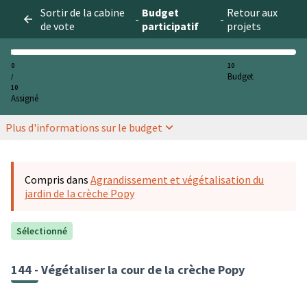
Sortir de la cabine
Budget
Retour aux
-
-
de vote
participatif
projets
0
10
Budget
/
10
Assigné
Plus d'informations sur le budget
Compris dans
Agrandissement et végétalisation du
jardin de la crèche Popy
Sélectionné
144 - Végétaliser la cour de la crèche Popy