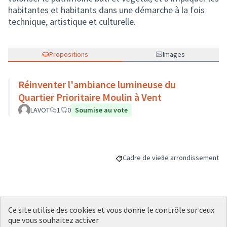
habitantes et habitants dans une démarche à la fois
technique, artistique et culturelle.
Propositions
Images
Réinventer l'ambiance lumineuse du
Quartier Prioritaire Moulin à Vent
LAVOT
1
0
Soumise au vote
Cadre de vie
8e arrondissement
Filtrer les résultats de la catégori
Filtrer les résultats p
Ce site utilise des cookies et vous donne le contrôle sur ceux
Budget
que vous souhaitez activer