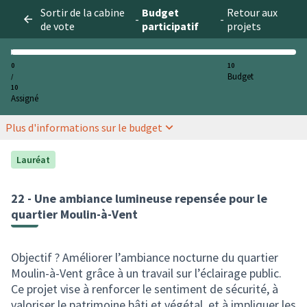
Sortir de la cabine
Budget
Retour aux
-
-
de vote
participatif
projets
0
10
Budget
/
10
Assigné
Plus d'informations sur le budget
Lauréat
22 - Une ambiance lumineuse repensée pour le
quartier Moulin-à-Vent
Objectif ? Améliorer l’ambiance nocturne du quartier
Moulin-à-Vent grâce à un travail sur l’éclairage public.
Ce projet vise à renforcer le sentiment de sécurité, à
valoriser le patrimoine bâti et végétal, et à impliquer les