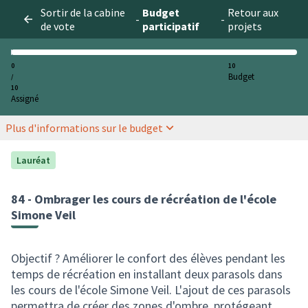
Sortir de la cabine
Budget
Retour aux
-
-
de vote
participatif
projets
0
10
Budget
/
10
Assigné
Plus d'informations sur le budget
Lauréat
84 - Ombrager les cours de récréation de l'école
Simone Veil
Objectif ? Améliorer le confort des élèves pendant les
temps de récréation en installant deux parasols dans
les cours de l'école Simone Veil. L'ajout de ces parasols
permettra de créer des zones d'ombre, protégeant