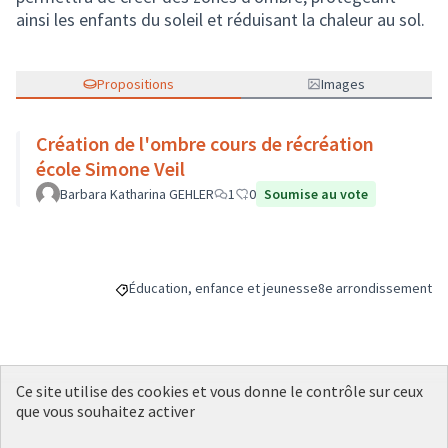
ainsi les enfants du soleil et réduisant la chaleur au sol.
Propositions
Images
Création de l'ombre cours de récréation
école Simone Veil
Barbara Katharina GEHLER
1
0
Soumise au vote
Éducation, enfance et jeunesse
8e arrondissement
Filtrer les résultats de la catégorie : Éducation, enfa
Filtrer les résultats p
Ce site utilise des cookies et vous donne le contrôle sur ceux
Budget
que vous souhaitez activer
20 000 €