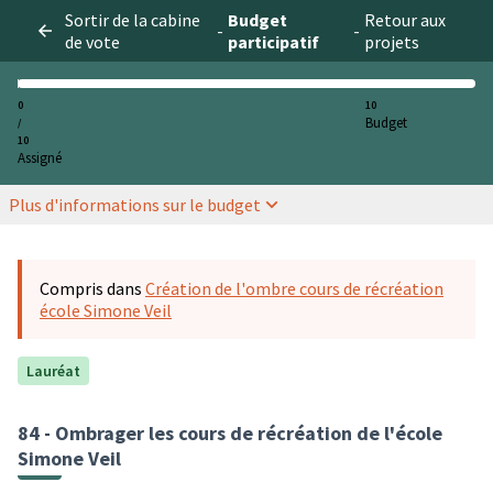
Sortir de la cabine
Budget
Retour aux
-
-
de vote
participatif
projets
0
10
Budget
/
10
Assigné
Plus d'informations sur le budget
Compris dans
Création de l'ombre cours de récréation
école Simone Veil
Lauréat
84 - Ombrager les cours de récréation de l'école
Simone Veil