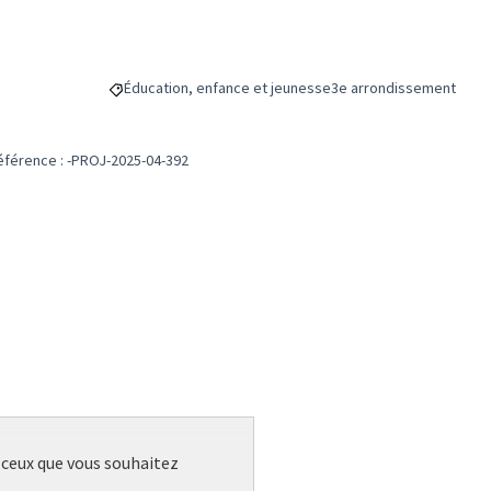
Éducation, enfance et jeunesse
3e arrondissement
Filtrer les résultats de la catégorie : Éducation, enfanc
Filtrer les résultats pou
éférence : -PROJ-2025-04-392
r ceux que vous souhaitez