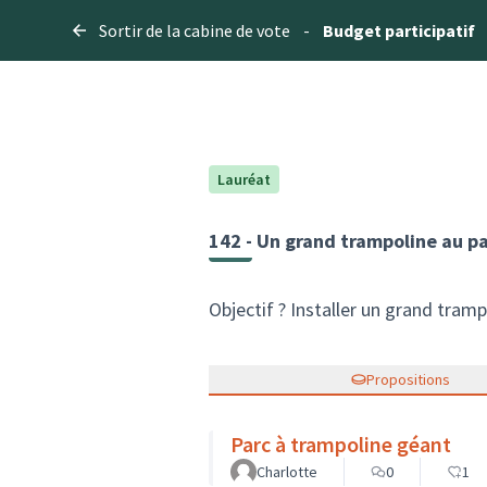
Sortir de la cabine de vote
-
Budget participatif
Lauréat
142 - Un grand trampoline au pa
Objectif ? Installer un grand trampo
Propositions
Parc à trampoline géant
Charlotte
0
1