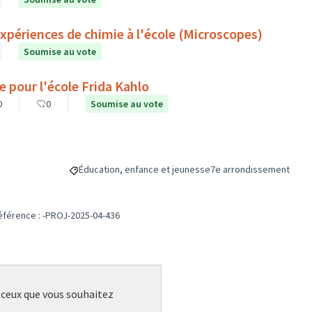
expériences de chimie à l'école (Microscopes)
Soumise au vote
 pour l'école Frida Kahlo
0
0
Soumise au vote
Éducation, enfance et jeunesse
7e arrondissement
Filtrer les résultats de la catégorie : Éducation, enfanc
Filtrer les résultats pou
éférence : -PROJ-2025-04-436
r ceux que vous souhaitez