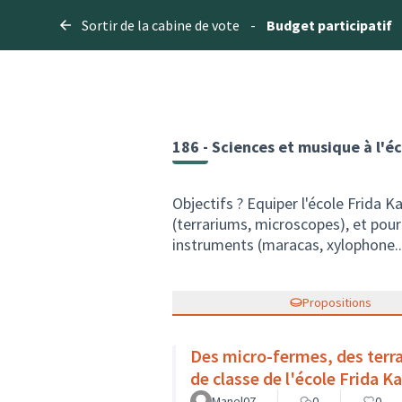
Sortir de la cabine de vote
-
Budget participatif
186 - Sciences et musique à l'éc
Objectifs ? Equiper l'école Frida K
(terrariums, microscopes), et pour 
instruments (maracas, xylophone...
Propositions
Des micro-fermes, des terra
de classe de l'école Frida K
Manel07
0
0