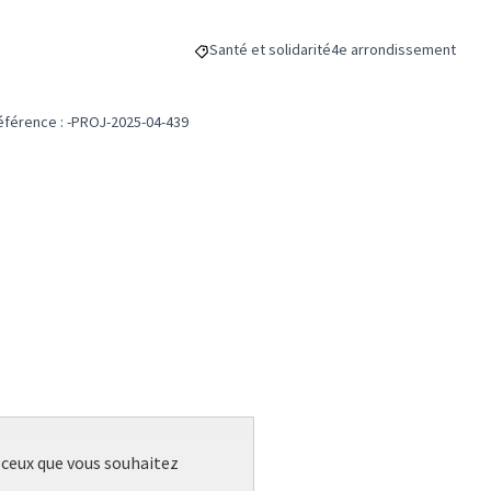
Santé et solidarité
4e arrondissement
Filtrer les résultats de la catégorie : Santé 
Filtrer les résultats pou
éférence : -PROJ-2025-04-439
r ceux que vous souhaitez