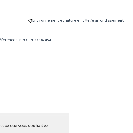
Environnement et nature en ville
7e arrondissement
Filtrer les résultats de la catégorie : Environnement et na
Filtrer les résultats pou
éférence : -PROJ-2025-04-454
r ceux que vous souhaitez