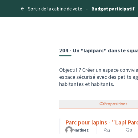
Sortir de la cabine de vote
-
Budget participatif
204 - Un "lapiparc" dans le squ
Objectif ? Créer un espace convivi
espace sécurisé avec des petits a
habitantes et habitants.
Propositions
Parc pour lapins - "Lapi Par
Martinez
2
0