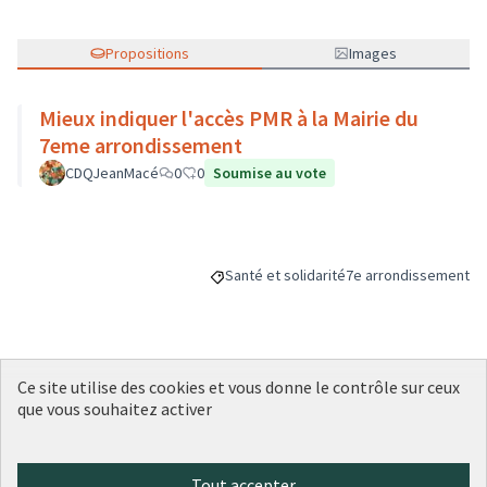
Propositions
Images
Mieux indiquer l'accès PMR à la Mairie du
7eme arrondissement
CDQJeanMacé
0
0
Soumise au vote
Santé et solidarité
7e arrondissement
Filtrer les résultats de la catégorie : San
Filtrer les résultats p
Ce site utilise des cookies et vous donne le contrôle sur ceux
Budget
que vous souhaitez activer
5 000 €
Tout accepter