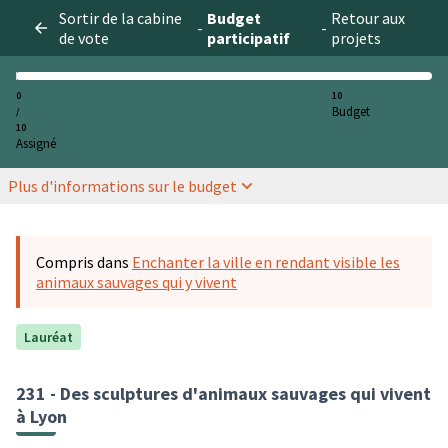
Sortir de la cabine
Budget
Retour aux
-
-
de vote
participatif
projets
0
10
Budget
/
10
Assigné
Plus d'informations sur le budget
Compris dans
Enchanter la ville en rendant visible les
animaux sauvages qui y vivent
Lauréat
231 - Des sculptures d'animaux sauvages qui vivent
à Lyon