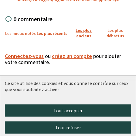
0 commentaire
Les plus
Les plus
Les mieux notés
Les plus récents
anciens
débattus
Connectez-vous
ou
créez un compte
pour ajouter
votre commentaire.
Ce site utilise des cookies et vous donne le contrôle sur ceux
que vous souhaitez activer
Conditions d'utilisation
Paramètres des cookies
Plateforme de participation citoyenne de la Ville de Lyon sur X
Plateforme de participation citoyenne de la Ville de Lyon sur Face
Plateforme de participation citoyenne de la Ville de Lyon sur 
Plateforme de participation citoyenne de la Ville de Lyo
Plateforme de participation citoyenne de la Ville d
Tout accepter
(Lien externe)
(Lien externe)
(Lien externe)
(Lien externe)
(Lien externe)
Tout refuser