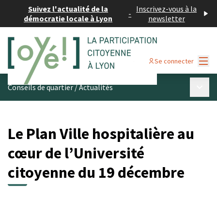
Suivez l'actualité de la
Inscrivez-vous à la
-
démocratie locale à Lyon
newsletter
Menu
Se connecter
Menu p
Conseils de quartier
/
Actualités
Le Plan Ville hospitalière au
cœur de l’Université
citoyenne du 19 décembre