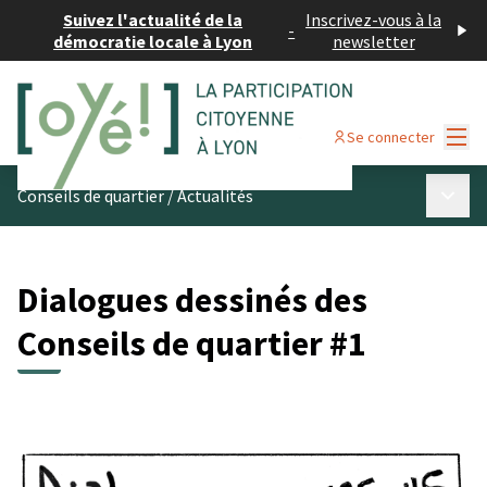
Suivez l'actualité de la
Inscrivez-vous à la
-
démocratie locale à Lyon
newsletter
Menu
Se connecter
Menu p
Conseils de quartier
/
Actualités
Dialogues dessinés des
Conseils de quartier #1