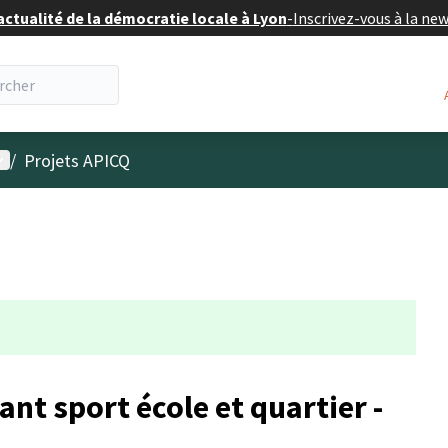
actualité de la démocratie locale à Lyon
-
Inscrivez-vous à la ne
enu utilisateur
/
Projets APICQ
ant sport école et quartier -