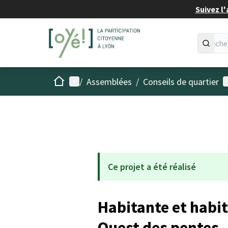
Suivez l'
Accueil
Menu principal
M
/
Assemblées
/
Conseils de quartier
Ce projet a été réalisé
Habitante et habit
Ouest des pentes