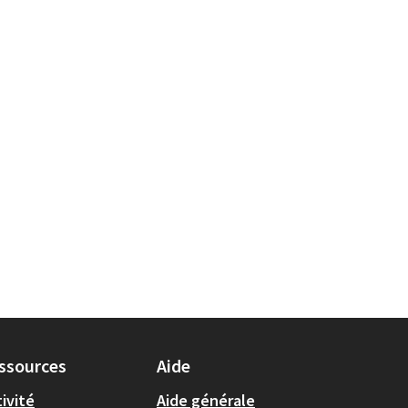
CQ 2025
 localisation : 1er arrondissement
ssources
Aide
ivité
Aide générale