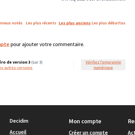
Filtrer les résultats de la catégorie : API
Filtrer les résultats pour la
 mieux notés
Les plus récents
Les plus anciens
Les plus débattus
mpte
pour ajouter votre commentaire.
ro de version 3
(sur 3)
Vérifiez l'empreinte
 les autres versions
numérique
Decidim
Mon compte
Re
Accueil
Créer un compte
Act